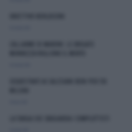
30 ottobre 2010
OBIETTIVO BERLUSCONI
30 ottobre 2010
L'ALLARME DI MARONI: LE BRIGATE
MONNEZZA VOGLIONO IL MORTO
30 ottobre 2010
SEQUESTRATI AI SALESIANI BENI PER 130
MILIONI
20 marzo 2010
LA TARGA CHE SBUGIARDA I COMPLOTTISTI
9 ottobre 2010