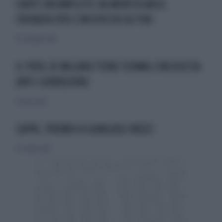
CARTE INCOMPLETE DA MONTECARLO.
FRENATA PER L'INCHIESTA SU FINI
25 settembre 2010
IL POOL DI MILANO TIENE FERMA L'INCHIESTA
ANTI-CORRUZIONE
30 aprile 2010
CAPRI, PREMIO A GIANLUIGI NUZZI
30 ottobre 2010