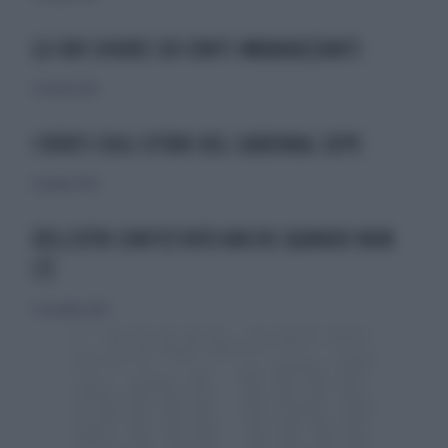
LO IOR CHIUDE 120 CONTI IMBARAZZANTI
9 ottobre 2010
I VENTI CHILI D'ORO DEL CARDINAL SEPE
26 giugno 2010
DELL'UTRI CONTESTATO ANCHE QUANDO NON
C'È
5 settembre 2010