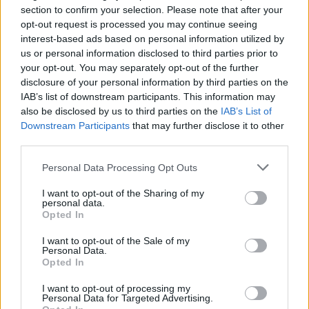
section to confirm your selection. Please note that after your
opt-out request is processed you may continue seeing
interest-based ads based on personal information utilized by
us or personal information disclosed to third parties prior to
your opt-out. You may separately opt-out of the further
Seguici su Google Discover
disclosure of your personal information by third parties on the
IAB’s list of downstream participants. This information may
Segui Libero Quotidiano su Google Discover
also be disclosed by us to third parties on the
IAB’s List of
Scegli Libero Quotidiano come fonte preferita
Downstream Participants
that may further disclose it to other
third parties.
SEZIONI
Personal Data Processing Opt Outs
I want to opt-out of the Sharing of my
SPETTACOLI
personal data.
Opted In
SCIENZA E TECH
I want to opt-out of the Sale of my
Personal Data.
Opted In
ALTRO
I want to opt-out of processing my
Personal Data for Targeted Advertising.