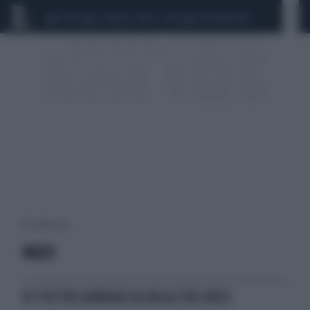
CEUTA
SCANDALO CONTE-COVID
CALCIOMERCATO
49 risultati per:
NUZZI
DI PIETRO ABBRACCIA UN ALTRO BOSS