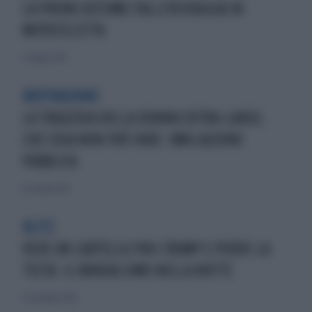
LA PROVA COSTUME FALLITA VIAGGIA IN
MOTOCICLETTA
31 maggio 2015
MOTIVAZIONE
LA TRAGEDIA DELLA DONNA EXTRA-LARGE,
CHE COSA NON PUÒ FARE: UMILIAZIONE
PUBBLICA
16 ottobre 2016
BLITZ
VEDE UN CARTELLO PRO-TRUMP E PERDE LA
TESTA: IL VANDALISMO NELLA NOTTE
20 novembre 2016