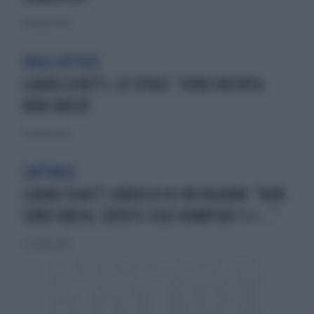
9 febbraio 2014
DOLCI ATTESE
LAURA CHIATTI, LO SFOGO: "SONO INCINTA,
NON OBESA"
31 ottobre 2014
L'ATTRICE
LAURA CHIATTI SBROCCA SU INSTAGRAM: "NON
SONO OBESA, DOVETE SOLO ROMPERE IL C..."
31 ottobre 2014