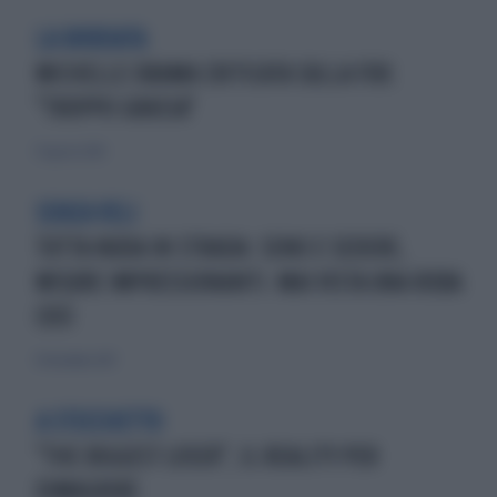
LA BORDATA
MICHELLE OBAMA CRITICATA SULLA FOX:
"TROPPO GRASSA"
17 agosto 2014
SENZA VELI
TUTTA NUDA IN STRADA: SENO E SEDERE,
MISURE IMPRESSIONANTI. MAI VISTA UNA ROBA
COSÌ
10 dicembre 2017
A STECCHETTO
"THE BIGGEST LOSER", IL REALITY PER
DIMAGRIRE