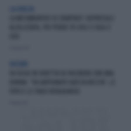
LA SVOLTA
LA METAMORFOSI DI COURTNEY: DEPRESSA E
ALCOLIZZATA, POI PERDE 70 CHILI E OGGI È
COSÌ
22 gennaio 2017
OSCENO
FA SESSO IN DIRETTA SU FACEBOOK CON UNA
DONNA: "HO ARPIONATO QUESTA BESTIA", LE
FOTO E LE FRASI VERGOGNOSE
31 maggio 2017