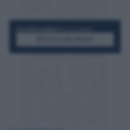
RESTA SEMPRE AGGIORNATO
UNISCITI ALLA COMMUNITY
ACCEDI AL CANALE WHATSAPP