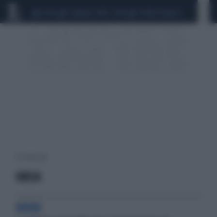
CEUTA
SCANDALO CONTE-COVID
SIGFRIDO RANUCCI
13 risultati per:
OBESA
BIKINI