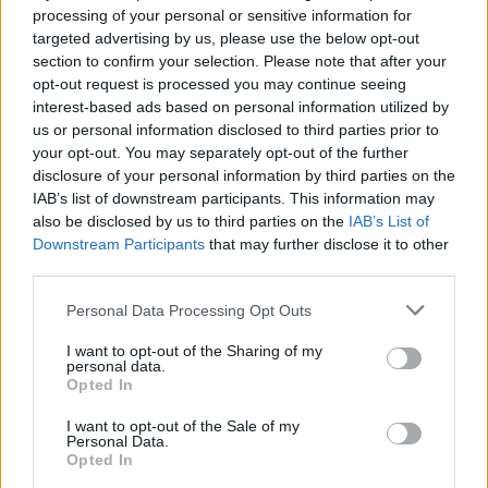
processing of your personal or sensitive information for
targeted advertising by us, please use the below opt-out
section to confirm your selection. Please note that after your
opt-out request is processed you may continue seeing
interest-based ads based on personal information utilized by
us or personal information disclosed to third parties prior to
your opt-out. You may separately opt-out of the further
Seguici su Google Discover
disclosure of your personal information by third parties on the
IAB’s list of downstream participants. This information may
Segui Libero Quotidiano su Google Discover
also be disclosed by us to third parties on the
IAB’s List of
Scegli Libero Quotidiano come fonte preferita
Downstream Participants
that may further disclose it to other
third parties.
SEZIONI
Personal Data Processing Opt Outs
I want to opt-out of the Sharing of my
SPETTACOLI
personal data.
Opted In
SCIENZA E TECH
I want to opt-out of the Sale of my
Personal Data.
Opted In
ALTRO