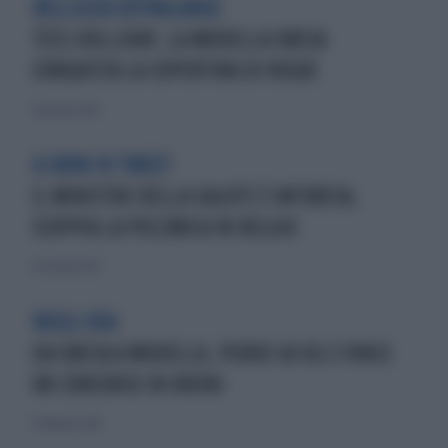
BELLEZZA EXTRALARGE
TESS HOLLIDAY, LA MODELLA OBESA
CONQUISTA LA COPERTINA DI VOGUE
31 gennaio 2015
A SUON DI TWEET
IL MINISTRO DELLA SALUTE È UN'OBESA,
SCOPPIA LA POLEMICA IN BELGIO
19 ottobre 2014
NEGLI USA
DA OBESA A MODELLA, PERDE 60 KG E VINCE
UN CONCORSO IN BIKINI
21 febbraio 2016