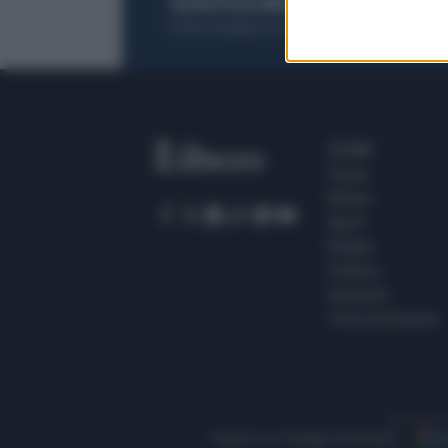
ACQUISTA UN ABBONAMENTO
OTTIENI DEI
Potrai sfogliare la rivista online, leggere tutt
SEZIONI
Home
Meteo
Sport
Milano
Politica
Giustizia
Terra promessa
Seguici su Google Discover
S