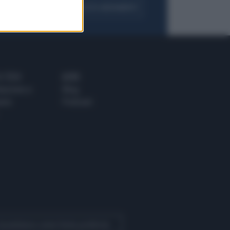
FOGLIA IL GIORNALE
ACQUISTA ABBONAMENTO
 E TECH
ALTRO
tazione e
Blog
ere
Podcast
 Quotidiano come fonte preferita