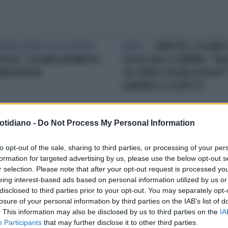
CONSEGUENZE DELLA GUERRA
ADDIO...
SUBBOTIN, L'OLIGARC
VSTAL, L'OLIGARCA AKHMETOV
UCCISO DALLO SCIAMANO: "TAGL
UNCIA PUTIN
SUL CORPO E VELENO DI ROSPO"
LA MORTE E IL SOSPETTO
otidiano -
Do Not Process My Personal Information
TIMA DELLE SANZIONI
COMO,
L'ANNUNCIO
TARAS OSTAPCHUK, 
to opt-out of the sale, sharing to third parties, or processing of your per
LIGARCA RUSSO SOLOVYEV NEL
MARINAIO CHE HA TENTATO DI
formation for targeted advertising by us, please use the below opt-out s
INO: INCENDIATA LA SUA VILLA,
AFFONDARE LO YACHT
r selection. Please note that after your opt-out request is processed y
TO DOLOSO"
DELL'OLIGARCA RUSSO ORA
eing interest-based ads based on personal information utilized by us or
COMBATTE IN UCRAINA
disclosed to third parties prior to your opt-out. You may separately opt-
losure of your personal information by third parties on the IAB’s list of
. This information may also be disclosed by us to third parties on the
IA
Participants
that may further disclose it to other third parties.
LA COMMUNITY