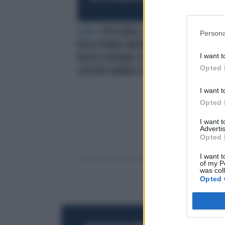
SERIO?
PETR AVEN, L'OLIGARCA
Persona
RUSSO PIANGE MISERIA: "NON
I want t
RIESCO A PAGARE LE BOLLETTE. MI
Opted 
LASCIATE ALMENO LA COLF?"
I want t
Opted 
I want 
Advertis
Opted 
I want t
of my P
was col
Opted 