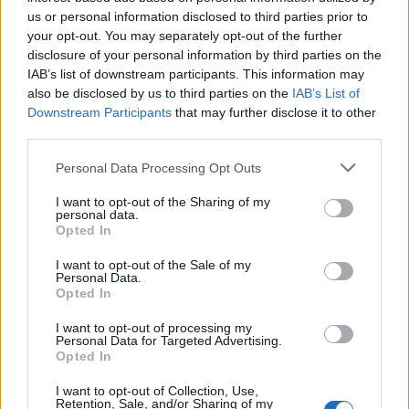
us or personal information disclosed to third parties prior to
your opt-out. You may separately opt-out of the further
Seguici su Google Discover
disclosure of your personal information by third parties on the
IAB’s list of downstream participants. This information may
Segui Libero Quotidiano su Google Discover
also be disclosed by us to third parties on the
IAB’s List of
Scegli Libero Quotidiano come fonte preferita
Downstream Participants
that may further disclose it to other
third parties.
SEZIONI
Personal Data Processing Opt Outs
I want to opt-out of the Sharing of my
SPETTACOLI
personal data.
Opted In
SCIENZA E TECH
I want to opt-out of the Sale of my
Personal Data.
Opted In
ALTRO
I want to opt-out of processing my
Personal Data for Targeted Advertising.
Opted In
I want to opt-out of Collection, Use,
Retention, Sale, and/or Sharing of my