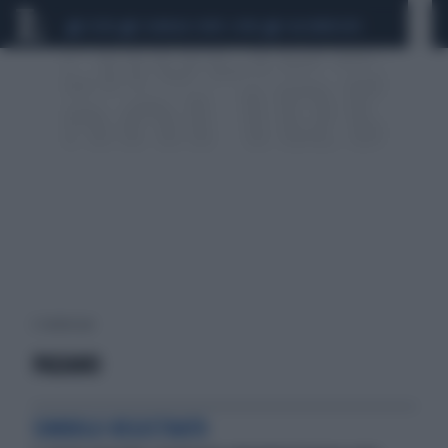
CEUTA
SCANDALO CONTE-COVID
CALCIOMERCATO
2 risultati per:
PADANO
SIMBOLO REGISTRATO