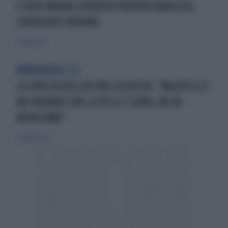
E ROSY MAURO DIVENTA PROPRIETARIA DEL
SINDACATO PADANO
29 luglio 2012
BORGHEZIO 2.0
LA SVOLTA DELL'ULTRÀ LEGHISTA: "BALOTELLI?
UN PADANO CON LA PELLE SCURA, MI VA
BENISSIMO"
30 giugno 2012