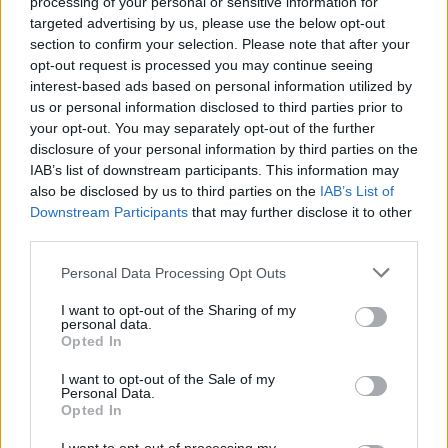
processing of your personal or sensitive information for
targeted advertising by us, please use the below opt-out
section to confirm your selection. Please note that after your
opt-out request is processed you may continue seeing
interest-based ads based on personal information utilized by
us or personal information disclosed to third parties prior to
your opt-out. You may separately opt-out of the further
Seguici su Google Discover
disclosure of your personal information by third parties on the
IAB’s list of downstream participants. This information may
Segui Libero Quotidiano su Google Discover
also be disclosed by us to third parties on the
IAB’s List of
Scegli Libero Quotidiano come fonte preferita
Downstream Participants
that may further disclose it to other
third parties.
SEZIONI
Personal Data Processing Opt Outs
I want to opt-out of the Sharing of my
SPETTACOLI
personal data.
Opted In
SCIENZA E TECH
I want to opt-out of the Sale of my
Personal Data.
Opted In
ALTRO