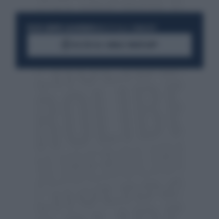
RESTA SEMPRE AGGIORNATO
UNISCITI ALLA COMMUNITY
ACCEDI AL CANALE WHATSAPP