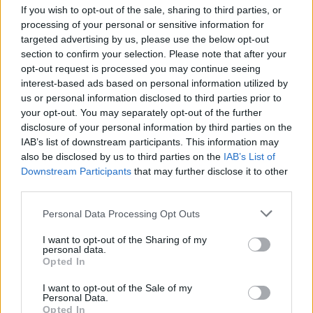
If you wish to opt-out of the sale, sharing to third parties, or
processing of your personal or sensitive information for
targeted advertising by us, please use the below opt-out
section to confirm your selection. Please note that after your
opt-out request is processed you may continue seeing
interest-based ads based on personal information utilized by
us or personal information disclosed to third parties prior to
your opt-out. You may separately opt-out of the further
Seguici su Google Discover
disclosure of your personal information by third parties on the
IAB’s list of downstream participants. This information may
Segui Libero Quotidiano su Google Discover
also be disclosed by us to third parties on the
IAB’s List of
Scegli Libero Quotidiano come fonte preferita
Downstream Participants
that may further disclose it to other
third parties.
SEZIONI
Personal Data Processing Opt Outs
I want to opt-out of the Sharing of my
SPETTACOLI
personal data.
Opted In
SCIENZA E TECH
I want to opt-out of the Sale of my
Personal Data.
Opted In