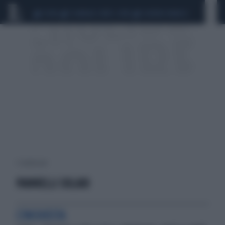
CEUTA
SCANDALO CONTE-COVID
SIGFRIDO RANUCCI
3 risultati per:
PANNELLI SOLARI
L'INCHIESTA