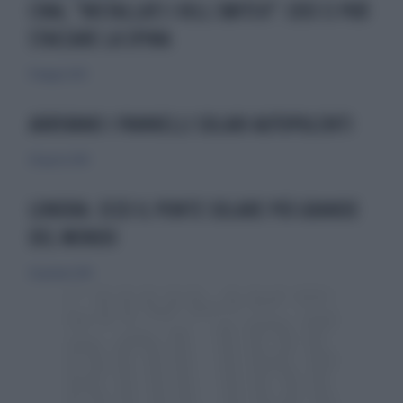
CINA, "INSTALLATI I KILL SWITCH": COSÌ CI PUÒ
STACCARE LA SPINA
17 maggio 2025
ARRIVANO I PANNELLI SOLARI AUTOPULENTI
28 agosto 2010
LONDRA. ECCO IL PONTE SOLARE PIÙ GRANDE
DEL MONDO
26 gennaio 2014