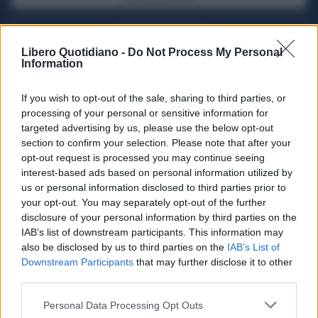
ACQUISTA ABBONAMENTO
Libero Quotidiano -
Do Not Process My Personal
Information
If you wish to opt-out of the sale, sharing to third parties, or
processing of your personal or sensitive information for
targeted advertising by us, please use the below opt-out
section to confirm your selection. Please note that after your
opt-out request is processed you may continue seeing
interest-based ads based on personal information utilized by
us or personal information disclosed to third parties prior to
your opt-out. You may separately opt-out of the further
Seguici su Google Discover
disclosure of your personal information by third parties on the
IAB’s list of downstream participants. This information may
Segui Libero Quotidiano su Google Discover
also be disclosed by us to third parties on the
IAB’s List of
Scegli Libero Quotidiano come fonte preferita
Downstream Participants
that may further disclose it to other
third parties.
SEZIONI
Personal Data Processing Opt Outs