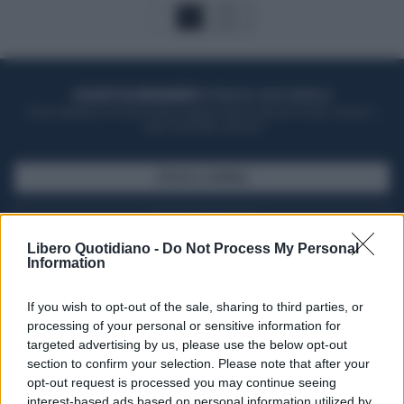
1
2
ACQUISTA UN ABBONAMENTO
OTTIENI DEI SUPER VANTAGGI
Potrai sfogliare la rivista online, leggere tutte le edizioni locali, ricevere a
casa il giornale cartaceo
SFOGLIA IL GIORNALE
ACQUISTA ABBONAMENTO
Libero Quotidiano -
Do Not Process My Personal
Information
If you wish to opt-out of the sale, sharing to third parties, or
processing of your personal or sensitive information for
targeted advertising by us, please use the below opt-out
section to confirm your selection. Please note that after your
opt-out request is processed you may continue seeing
interest-based ads based on personal information utilized by