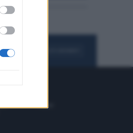
FOGLIA IL GIORNALE
ACQUISTA ABBONAMENTO
 E TECH
ALTRO
tazione e
Blog
ere
Podcast