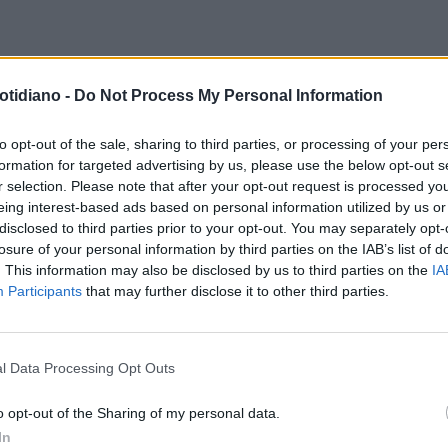
POLPO-ORACOLO PAUL VA IN
SOPRAVVIVENZA
IL POLPO SALT
otidiano -
Do Not Process My Personal Information
SIONE
FUORI DALL'ACQUA E DIVORA IL
GRANCHIO: IMMAGINI BRUTALI
to opt-out of the sale, sharing to third parties, or processing of your per
formation for targeted advertising by us, please use the below opt-out s
r selection. Please note that after your opt-out request is processed y
eing interest-based ads based on personal information utilized by us or
disclosed to third parties prior to your opt-out. You may separately opt-
ESCA
LA FOCA AGGUANTA IL
PESCA
CACCIA GROSSA PER IL
losure of your personal information by third parties on the IAB’s list of
PO. ECCO LA SEQUENZA
GABBIANO. ECCO COME PRENDE 
. This information may also be disclosed by us to third parties on the
IA
Participants
that may further disclose it to other third parties.
POLIPO
l Data Processing Opt Outs
LA COMMUNITY
o opt-out of the Sharing of my personal data.
In