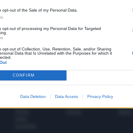
o opt-out of the Sale of my Personal Data.
In
1
to opt-out of processing my Personal Data for Targeted
ing.
In
 SUPER VANTAGGI
o opt-out of Collection, Use, Retention, Sale, and/or Sharing
S
ersonal Data that Is Unrelated with the Purposes for which it
e le edizioni locali, ricevere a casa il giornale cartaceo
lected.
Out
CONFIRM
SPETTACOLI
SCIENZA
Data Deletion
Data Access
Privacy Policy
Rissa Politica
Spettacoli
Alimen
Italia
Televisione
beness
Europa
Gossip
Salute
Esteri
Economia