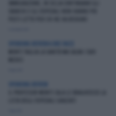
IMMIGRAZIONE, IN SICLIA CONTINUANO GLI
SBARCHI E GLI OSPEDALI NON HANNO PIÙ
POSTI LETTO PER CHI NE HA BISOGNO
6 settembre 2020
SPENDING REVIEW A DUE FACCE
MONTI TAGLIA LA SANITÀ MA SALVA I SUOI
MEDICI
8 luglio 2012
SPENDING REVIEW
IL PROFESSOR MONTI CALA LE BRAGHEECCO LA
LISTA DEGLI OSPEDALI GRAZIATI
7 luglio 2012