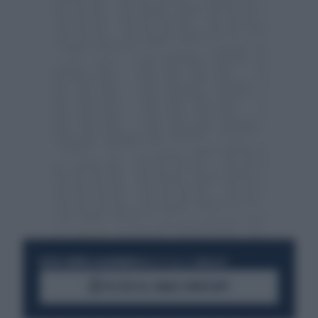
RESTA SEMPRE AGGIORNATO
UNISCITI ALLA COMMUNITY
ACCEDI AL CANALE WHATSAPP