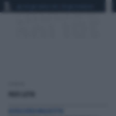
CEUTA
SCANDALO CONTE-COVID
CALCIOMERCATO
4 risultati per:
POSTI LETTO
ACCOGLIENZA MALGESTITA