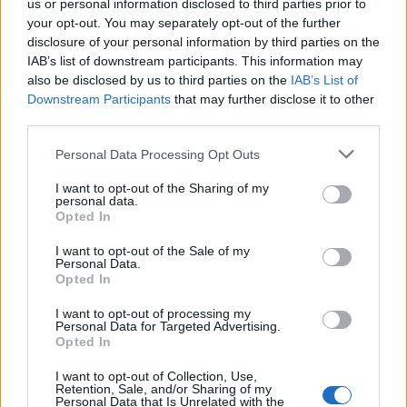
us or personal information disclosed to third parties prior to
your opt-out. You may separately opt-out of the further
Seguici su Google Discover
disclosure of your personal information by third parties on the
IAB’s list of downstream participants. This information may
Segui Libero Quotidiano su Google Discover
also be disclosed by us to third parties on the
IAB’s List of
Scegli Libero Quotidiano come fonte preferita
Downstream Participants
that may further disclose it to other
third parties.
SEZIONI
Personal Data Processing Opt Outs
I want to opt-out of the Sharing of my
SPETTACOLI
personal data.
Opted In
SCIENZA E TECH
I want to opt-out of the Sale of my
Personal Data.
Opted In
ALTRO
I want to opt-out of processing my
Personal Data for Targeted Advertising.
Opted In
I want to opt-out of Collection, Use,
Retention, Sale, and/or Sharing of my
Personal Data that Is Unrelated with the