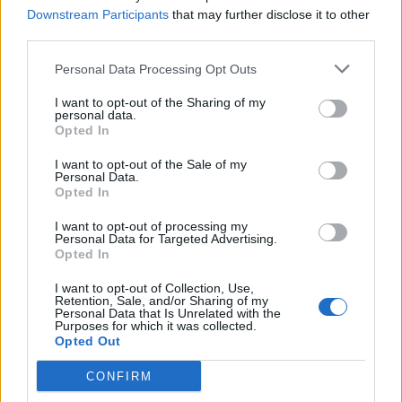
Scegli Libero Quotidiano come fonte preferita
Downstream Participants
that may further disclose it to other
third parties.
SEZIONI
Personal Data Processing Opt Outs
I want to opt-out of the Sharing of my
SPETTACOLI
personal data.
Opted In
SCIENZA E TECH
I want to opt-out of the Sale of my
Personal Data.
Opted In
ALTRO
I want to opt-out of processing my
Personal Data for Targeted Advertising.
Opted In
I want to opt-out of Collection, Use,
Retention, Sale, and/or Sharing of my
Personal Data that Is Unrelated with the
Purposes for which it was collected.
Libero Shopping
Contatti
Pubblicità
Cookie policy
Privacy policy
Opted Out
Condizioni generali
Modello 231
Assistenza
Preferenze Privacy
CONFIRM
Editoriale Libero S.r.l. - Sede Legale: Via dell’Aprica 18, 20158 Milano -