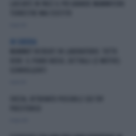
LASCIATE IN PACE IL PIÙ GRANDE MAMMIFERO
TERRESTRE MAI ESISTITO
8 luglio 2021
IN SIBERIA
MAMMUT RICREATI IN LABORATORIO. TUTTO
VERO: IL PIANO RUSSO, DETTAGLI (E MOTIVI)
SCONVOLGENTI
4 aprile 2021
SVEZIA, RITROVATO POSSIBILE SEX TOY
PREISTORICO
24 luglio 2010