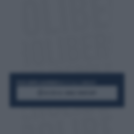
RESTA SEMPRE AGGIORNATO
UNISCITI ALLA COMMUNITY
ACCEDI AL CANALE WHATSAPP