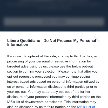
Potrai sfogliare la rivista online, leggere tutte le edizioni locali, ricevere a
casa il giornale cartaceo
SFOGLIA IL GIORNALE
ACQUISTA ABBONAMENTO
Libero Quotidiano -
Do Not Process My Personal
Information
If you wish to opt-out of the sale, sharing to third parties, or
processing of your personal or sensitive information for
targeted advertising by us, please use the below opt-out
section to confirm your selection. Please note that after your
opt-out request is processed you may continue seeing
interest-based ads based on personal information utilized by
us or personal information disclosed to third parties prior to
your opt-out. You may separately opt-out of the further
Seguici su Google Discover
disclosure of your personal information by third parties on the
IAB’s list of downstream participants. This information may
Segui Libero Quotidiano su Google Discover
also be disclosed by us to third parties on the
IAB’s List of