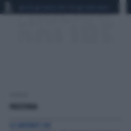
CEUTA
SCANDALO CONTE-COVID
SIGFRIDO RANUCCI
4 risultati per:
PREISTORIA
LO SAPEVATE CHE