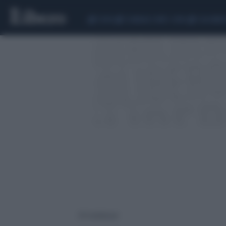
CEUTA
SCANDALO CONTE-COVID
CALCIOMER
275 risultati per: