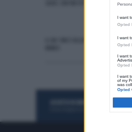
SILVIO: CON FINI TUTTO OK
"LA
Persona
APP
I want t
Opted 
I want t
IL CAV: FINI È COLLUSO CON IL
BER
Opted 
NEMICO
IND
I want 
Advertis
Opted 
I want t
of my P
was col
Opted 
ACQUISTA UN ABBONAMENTO
OTTIENI DEI
Potrai sfogliare la rivista online, leggere tutt