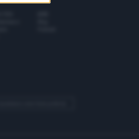
 E TECH
ALTRO
tazione e
Blog
ere
Podcast
 Quotidiano come fonte preferita