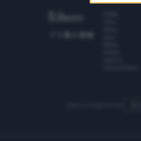
SEZIONI
Home
Meteo
Sport
Milano
Politica
Giustizia
Terra promessa
Seguici su Google Discover
S