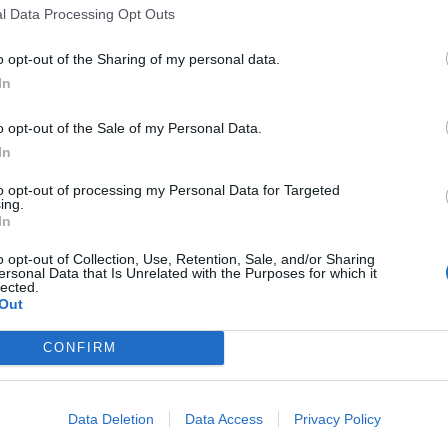
 SOVRANITÀ IN ITALIA
NOEMI LETIZIA FESTEGGIA IL 19°
l Data Processing Opt Outs
ARTIENE AI GIUDICI"
COMPLEANNO A MILANO
o opt-out of the Sharing of my personal data.
In
o opt-out of the Sale of my Personal Data.
LUSCONI: "MANOVRA
GRAN BRETAGNA, MUORE A 104
In
ISPENSABILE, LO DICE LA UE"
ANNI L'UTENTE PIÙ ANZIANA DI
TWITTER
to opt-out of processing my Personal Data for Targeted
ing.
In
o opt-out of Collection, Use, Retention, Sale, and/or Sharing
1
2
3
4
5
...
18
ersonal Data that Is Unrelated with the Purposes for which it
lected.
Out
 SUPER VANTAGGI
CONFIRM
S
e le edizioni locali, ricevere a casa il giornale cartaceo
Data Deletion
Data Access
Privacy Policy