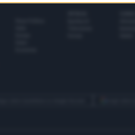
SPETTACOLI
SCIENZA
Rissa Politica
Spettacoli
Alimen
Italia
Televisione
beness
Europa
Gossip
Salute
Esteri
Economia
egui Libero Quotidiano su Google Discover
Scegli Libero