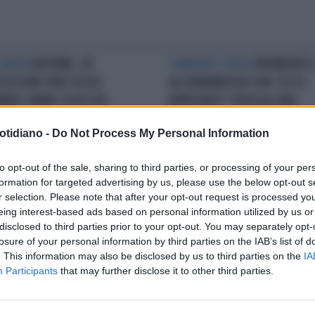
 LIBERA
RIFORME, OK
CAMBIARE L'ITALIA
PREMIERATO,
'ELEZIONE DIRETTA DEL
ALL'UNANIMITÀ IN CDM: TESTO
MIER: PRIMO COLPO DEL
APPROVATO "SENZA ALCUNA
TRODESTRA
MODIFICA"
otidiano -
Do Not Process My Personal Information
to opt-out of the sale, sharing to third parties, or processing of your per
 VAGA DICITURA
GIORGIA
IL GOVERNATORE
STEFANO
formation for targeted advertising by us, please use the below opt-out s
ONI PREMIER? ATTENZIONE AL
BONACCINI "PREMIER". FUGA DI
r selection. Please note that after your opt-out request is processed y
UNICATO: IL DETTAGLIO
NOTIZIE, COME VOGLIONO FARE
eing interest-based ads based on personal information utilized by us or
UIETA FDI
FUORI LETTA
disclosed to third parties prior to your opt-out. You may separately opt-
losure of your personal information by third parties on the IAB’s list of
. This information may also be disclosed by us to third parties on the
IA
Participants
that may further disclose it to other third parties.
LA COMMUNITY