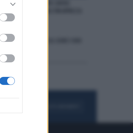
LANCIO DI SCARPE CONTRO
PAPANDREOU MA L'FMI APPREZZA
LA GRECIA
SESSO, FA BENE AL CUORE E NON
SOLO
FOGLIA IL GIORNALE
ACQUISTA ABBONAMENTO