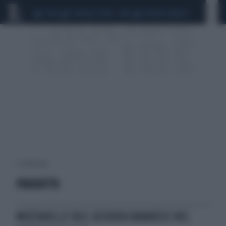
CEUTA
SCANDALO CONTE-COVID
SIGFRIDO RANUCCI
2 risultati per:
PRODOTTO
MOZZARELLE BLU: AZIENDA BAVARESE NEL