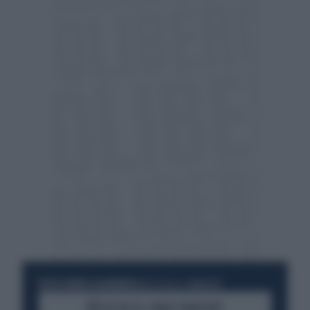
RESTA SEMPRE AGGIORNATO
UNISCITI ALLA COMMUNITY
ACCEDI AL CANALE WHATSAPP