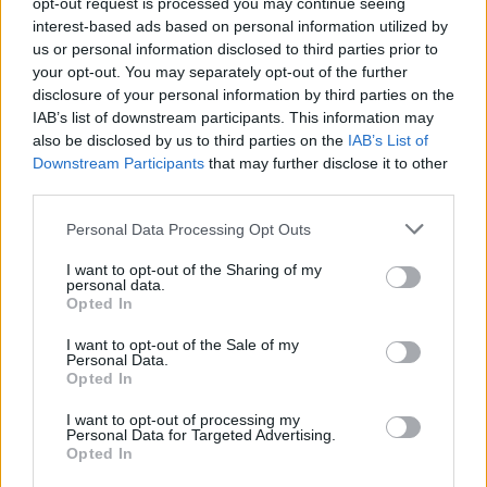
opt-out request is processed you may continue seeing
interest-based ads based on personal information utilized by
us or personal information disclosed to third parties prior to
your opt-out. You may separately opt-out of the further
Seguici su Google Discover
disclosure of your personal information by third parties on the
IAB’s list of downstream participants. This information may
Segui Libero Quotidiano su Google Discover
also be disclosed by us to third parties on the
IAB’s List of
Scegli Libero Quotidiano come fonte preferita
Downstream Participants
that may further disclose it to other
third parties.
SEZIONI
Personal Data Processing Opt Outs
I want to opt-out of the Sharing of my
SPETTACOLI
personal data.
Opted In
SCIENZA E TECH
I want to opt-out of the Sale of my
Personal Data.
Opted In
ALTRO
I want to opt-out of processing my
Personal Data for Targeted Advertising.
Opted In