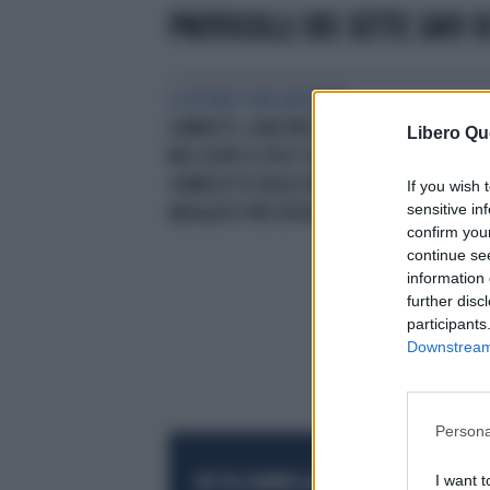
PROTOCOLLI DEI SETTE SAVI D
IL DELIRIO GRILLINO
ELIO
LANNUTTI, GUAI PER IL SENATORE
Libero Qu
M5S DOPO IL POST SUL
COMPLOTTO DEGLI EBREI:
If you wish 
sensitive in
INDAGATO PER DIFFAMAZIONE
confirm you
continue se
information 
further disc
participants
Downstream 
Persona
I want t
RESTA SEMPRE AGGIORNATO
UNISCITI AL