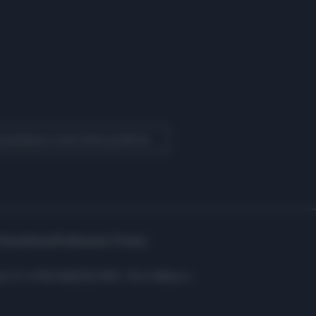
 Quotidiano come fonte preferita
Assistenza
Preferenze Privacy
i: C.F. e P.IVA 06823221004 - R.E.A. Milano n.