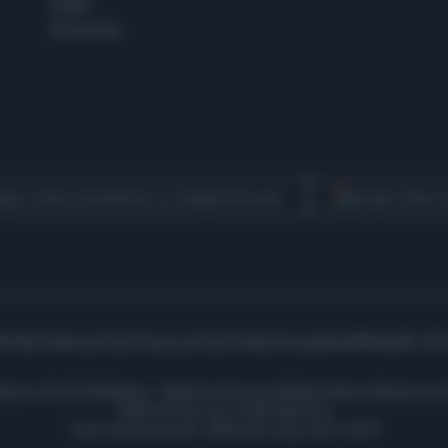
Esteri
Economia
egui Libero Quotidiano su Google Discover
Scegli Libero
icità
Cookie policy
Privacy policy
Condizioni generali
Modello 231
ell’Aprica 18, 20158 Milano - Registro Imprese di Milano Monza Brianza Lod
1690166 Cap. Soc. € 400.000,00 i.v.
Tutti i diritti riservati - ISSN (sito web): 2531-6370