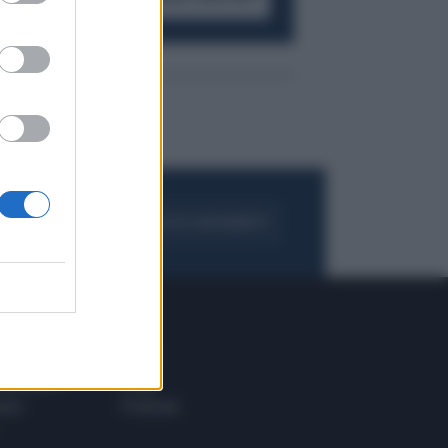
FOGLIA IL GIORNALE
ACQUISTA ABBONAMENTO
 E TECH
ALTRO
tazione e
Blog
ere
Podcast