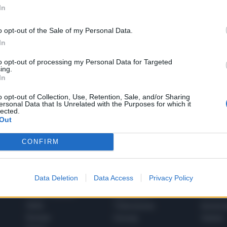
In
o opt-out of the Sale of my Personal Data.
In
to opt-out of processing my Personal Data for Targeted
1
ing.
In
o opt-out of Collection, Use, Retention, Sale, and/or Sharing
ersonal Data that Is Unrelated with the Purposes for which it
 SUPER VANTAGGI
lected.
S
e le edizioni locali, ricevere a casa il giornale cartaceo
Out
CONFIRM
Data Deletion
Data Access
Privacy Policy
SPETTACOLI
SCIENZA
Rissa Politica
Spettacoli
Alimen
Italia
Televisione
beness
Europa
Gossip
Salute