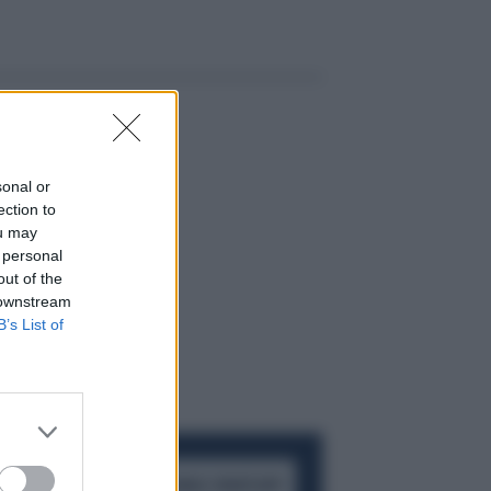
sonal or
ection to
ou may
 personal
out of the
 downstream
B’s List of
ACCEDI AL CANALE WHATSAPP