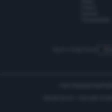
Milano
Politica
Giustizia
Terra promessa
Seguici su Google Discover
S
Libero Shopping
Contatti
Pubbl
Editoriale Libero S.r.l. - Sede Legale: Via d