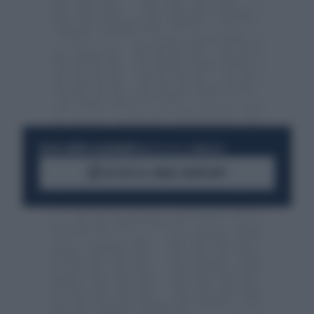
RESTA SEMPRE AGGIORNATO
UNISCITI ALLA COMMUNITY
ACCEDI AL CANALE WHATSAPP