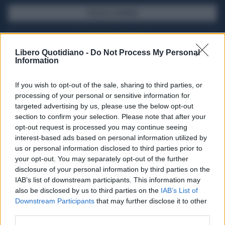
SFOGLIA IL GIORNALE
ACQUISTA ABBONAMENTO
Libero Quotidiano -
Do Not Process My Personal
Information
If you wish to opt-out of the sale, sharing to third parties, or
processing of your personal or sensitive information for
targeted advertising by us, please use the below opt-out
section to confirm your selection. Please note that after your
opt-out request is processed you may continue seeing
interest-based ads based on personal information utilized by
us or personal information disclosed to third parties prior to
your opt-out. You may separately opt-out of the further
Seguici su Google Discover
disclosure of your personal information by third parties on the
IAB’s list of downstream participants. This information may
Segui Libero Quotidiano su Google Discover
also be disclosed by us to third parties on the
IAB’s List of
Scegli Libero Quotidiano come fonte preferita
Downstream Participants
that may further disclose it to other
third parties.