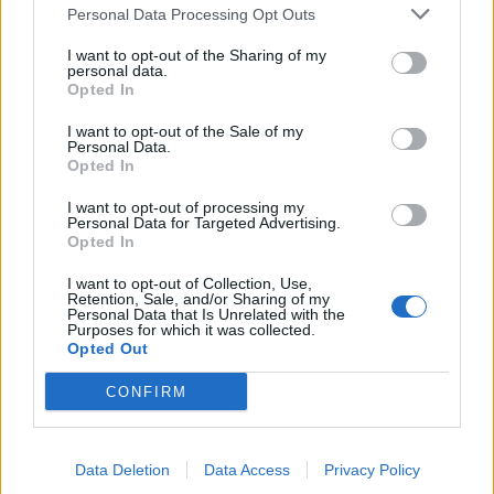
SEZIONI
Personal Data Processing Opt Outs
I want to opt-out of the Sharing of my
SPETTACOLI
personal data.
Opted In
SCIENZA E TECH
I want to opt-out of the Sale of my
Personal Data.
Opted In
ALTRO
I want to opt-out of processing my
Personal Data for Targeted Advertising.
Opted In
I want to opt-out of Collection, Use,
Retention, Sale, and/or Sharing of my
Personal Data that Is Unrelated with the
Purposes for which it was collected.
Libero Shopping
Contatti
Pubblicità
Cookie policy
Privacy policy
Opted Out
Condizioni generali
Modello 231
Assistenza
Preferenze Privacy
CONFIRM
Editoriale Libero S.r.l. - Sede Legale: Via dell’Aprica 18, 20158 Milano -
Registro Imprese di Milano Monza Brianza Lodi: C.F. e P.IVA 06823221004 -
R.E.A. Milano n. 1690166 Cap. Soc. € 400.000,00 i.v.
Tutti i diritti riservati - ISSN (sito web): 2531-6370
Data Deletion
Data Access
Privacy Policy