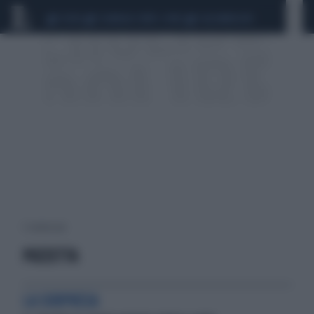
CEUTA
SCANDALO CONTE-COVID
CALCIOMERCATO
3 risultati per:
PUZZETTA
LA SORPRESA