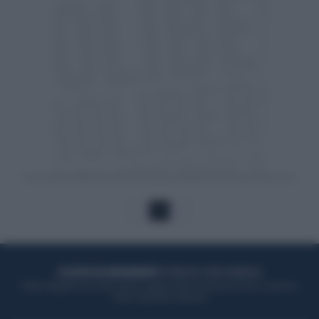
1
ACQUISTA UN ABBONAMENTO
OTTIENI DEI SUPER VANTAGGI
Potrai sfogliare la rivista online, leggere tutte le edizioni locali, ricevere a
casa il giornale cartaceo