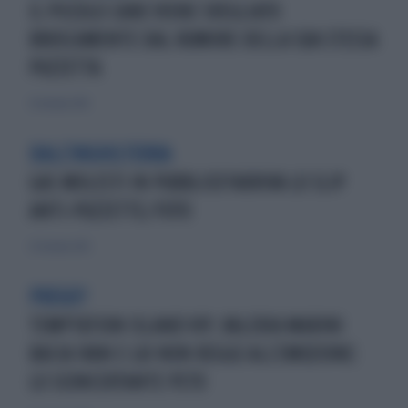
IL PICCOLO CANE VIENE SVEGLIATO
BRUSCAMENTE DAL RUMORE DELLA SUA STESSA
PUZZETTA
31 ottobre 2015
DALL'INGHILTERRA
GAS MOLESTI IN PUBBLICO?ARRIVA LO SLIP
ANTI-PUZZETTE/FOTO
27 ottobre 2013
PREGO?
TEMPTATION ISLAND VIP, VALERIA MARINI
BACIA IVAN E LUI NON REGGE ALL'EMOZIONE:
LO SCONCERTANTE PETO