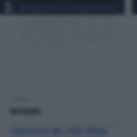
CEUTA
SCANDALO CONTE-COVID
SIGFRIDO RANUCCI
5 risultati per:
RAFFINERIA
L'INCHIESTA DEL WALL STREET JOURNAL