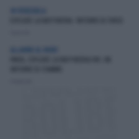
IN VENEZUELA
ESPLODE LA RAFFINERIA: INFERNO DI FUOCO
31 agosto 2012
ALLARME AL NORD
PAVIA, ESPLODE LA RAFFINERIA ENI: UN
INFERNO DI FIAMME
2 dicembre 2016