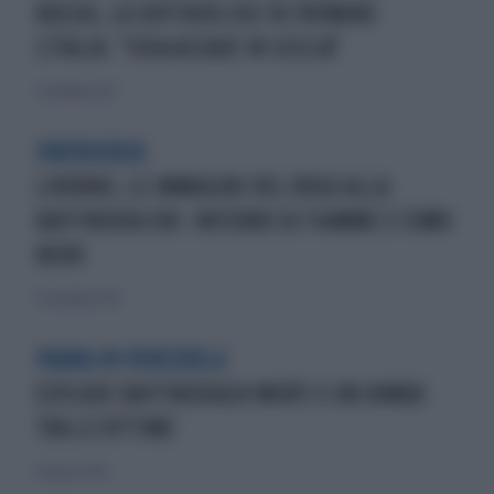
RUSSIA, LA SOFFIATA CHE FA TREMARE
L'ITALIA: "COSA ACCADE IN SICILIA"
2 novembre 2022
EMERGENZA
LIVORNO, LE IMMAGINI DEL ROGO ALLA
RAFFINERIA ENI: INFERNO DI FIAMME E FUMO
NERO
30 novembre 2021
PAURA IN VENEZUELA
ESPLODE RAFFINERIA24 MORTI E UN BIMBO
TRA LE VITTIME
26 agosto 2012