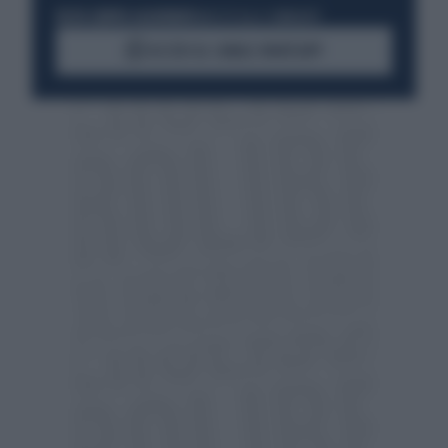
RESTA SEMPRE AGGIORNATO
UNISCITI ALLA COMMUNITY
ACCEDI AL CANALE WHATSAPP