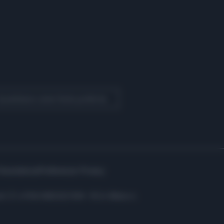
 Quotidiano come fonte preferita
Assistenza
Preferenze Privacy
i: C.F. e P.IVA 06823221004 - R.E.A. Milano n.