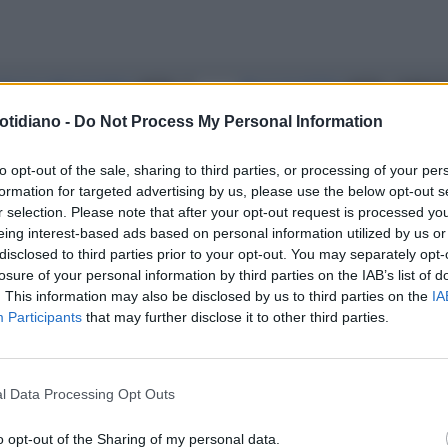
PACCIO NERAZZURRO
INTER, È
PALLE DI VETRO
INTER, FABRIZI
ICIALE: DALLA LAZIO ARRIVA
BIASIN: PER IL FUTURO SI PUNT
otidiano -
Do Not Process My Personal Information
FAN DE VRIJ. PER LUI 4 MILIONI
SUL RISCATTO DI RAFINHA
NNO
to opt-out of the sale, sharing to third parties, or processing of your per
formation for targeted advertising by us, please use the below opt-out s
r selection. Please note that after your opt-out request is processed y
eing interest-based ads based on personal information utilized by us or
disclosed to third parties prior to your opt-out. You may separately opt-
O IL TRIONFO NEL DERBY
losure of your personal information by third parties on the IAB’s list of
CELLONA-INTER, LA DECIDONO
. This information may also be disclosed by us to third parties on the
IA
Participants
that may further disclose it to other third parties.
INHA E JORDI ALBA: 2-0,
IANO SPALLETTI TORNA SULLA
RA
l Data Processing Opt Outs
o opt-out of the Sharing of my personal data.
LA COMMUNITY