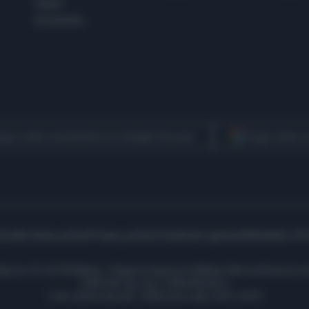
Esteri
Economia
egui Libero Quotidiano su Google Discover
Scegli Libero
icità
Cookie policy
Privacy policy
Condizioni generali
Modello 231
ell’Aprica 18, 20158 Milano - Registro Imprese di Milano Monza Brianza Lod
1690166 Cap. Soc. € 400.000,00 i.v.
Tutti i diritti riservati - ISSN (sito web): 2531-6370