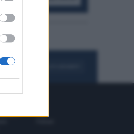
FOGLIA IL GIORNALE
ACQUISTA ABBONAMENTO
 E TECH
ALTRO
tazione e
Blog
ere
Podcast