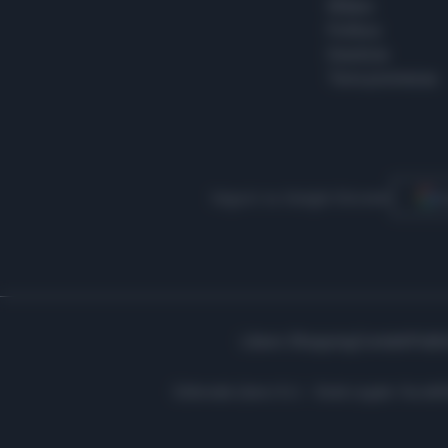
Milano
Politica
Giustizia
Terra promessa
Seguici su Google Discover
S
Libero Shopping
Contatti
Pubbl
Editoriale Libero S.r.l. - Sede Legale: Via d