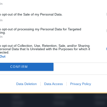
In
o opt-out of the Sale of my Personal Data.
In
to opt-out of processing my Personal Data for Targeted
1
ing.
In
o opt-out of Collection, Use, Retention, Sale, and/or Sharing
ersonal Data that Is Unrelated with the Purposes for which it
 SUPER VANTAGGI
lected.
S
e le edizioni locali, ricevere a casa il giornale cartaceo
Out
CONFIRM
Data Deletion
Data Access
Privacy Policy
SPETTACOLI
SCIENZA
Rissa Politica
Spettacoli
Alimen
Italia
Televisione
beness
Europa
Gossip
Salute