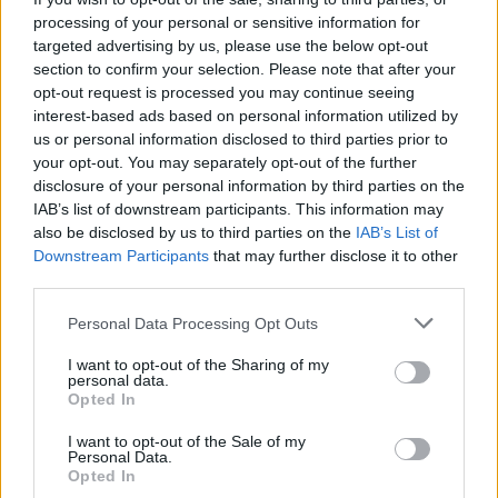
processing of your personal or sensitive information for
targeted advertising by us, please use the below opt-out
section to confirm your selection. Please note that after your
opt-out request is processed you may continue seeing
interest-based ads based on personal information utilized by
us or personal information disclosed to third parties prior to
your opt-out. You may separately opt-out of the further
Seguici su Google Discover
disclosure of your personal information by third parties on the
IAB’s list of downstream participants. This information may
Segui Libero Quotidiano su Google Discover
also be disclosed by us to third parties on the
IAB’s List of
Scegli Libero Quotidiano come fonte preferita
Downstream Participants
that may further disclose it to other
third parties.
SEZIONI
Personal Data Processing Opt Outs
I want to opt-out of the Sharing of my
SPETTACOLI
personal data.
Opted In
SCIENZA E TECH
I want to opt-out of the Sale of my
Personal Data.
Opted In
ALTRO