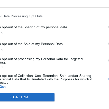
OZZAGLIA ROSSA
GHALI,
l Data Processing Opt Outs
OCALCARE, ZAKI: L'ARMATA VIP
o opt-out of the Sharing of my personal data.
 IL REFERENDUM SULLA
In
TADINANZA
o opt-out of the Sale of my Personal Data.
In
to opt-out of processing my Personal Data for Targeted
ing.
In
o opt-out of Collection, Use, Retention, Sale, and/or Sharing
ersonal Data that Is Unrelated with the Purposes for which it
lected.
Out
1
CONFIRM