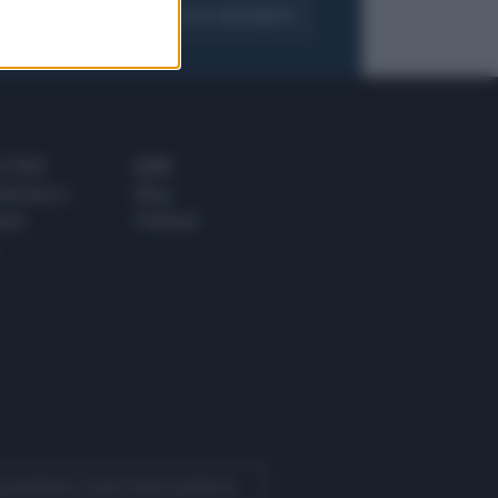
FOGLIA IL GIORNALE
ACQUISTA ABBONAMENTO
 E TECH
ALTRO
tazione e
Blog
ere
Podcast
 Quotidiano come fonte preferita