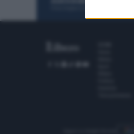
ACQUISTA UN ABBONAMENTO
OTTIENI DEI
Potrai sfogliare la rivista online, leggere tutt
SEZIONI
Home
Meteo
Sport
Milano
Politica
Giustizia
Terra promessa
Seguici su Google Discover
S