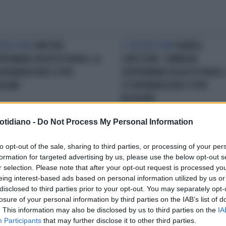
CIDIO DEM
SINISTRA
IL SUICIDIO DEM
DANIELE
TROMANO IN AUTOSTRADA: LA
CAPEZZONE: COMPAGNI
TADINANZA NON SI PUÒ
CONTROMANO IN AUTOSTRADA,
ALARE
CITTADINANZA NON SI PUÒ
REGALARE
otidiano -
Do Not Process My Personal Information
ERENDUM
REFERENDUM
COSA SI ASPETTAVA?
REFEREND
to opt-out of the sale, sharing to third parties, or processing of your per
TADINANZA, CALDEROLI
CITTADINANZA, LAURA BOLDRIN
formation for targeted advertising by us, please use the below opt-out s
TRO LA SINISTRA: "QUESTO È
SURREALE: "LA MAGGIORANZA D
r selection. Please note that after your opt-out request is processed y
ING, DEMOCRAZIA FALSATA"
ULTRADESTRA CI VOLTA LE SPAL
eing interest-based ads based on personal information utilized by us or
disclosed to third parties prior to your opt-out. You may separately opt-
losure of your personal information by third parties on the IAB’s list of
. This information may also be disclosed by us to third parties on the
IA
Participants
that may further disclose it to other third parties.
LA COMMUNITY