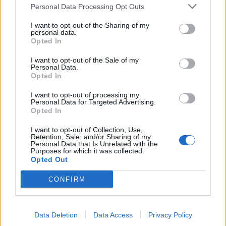
SEZIONI
Personal Data Processing Opt Outs
I want to opt-out of the Sharing of my
SPETTACOLI
personal data.
Opted In
SCIENZA E TECH
I want to opt-out of the Sale of my
Personal Data.
Opted In
ALTRO
I want to opt-out of processing my
Personal Data for Targeted Advertising.
Opted In
I want to opt-out of Collection, Use,
Retention, Sale, and/or Sharing of my
Personal Data that Is Unrelated with the
Purposes for which it was collected.
Libero Shopping
Contatti
Pubblicità
Cookie policy
Privacy policy
Opted Out
Condizioni generali
Modello 231
Assistenza
Preferenze Privacy
CONFIRM
Editoriale Libero S.r.l. - Sede Legale: Via dell’Aprica 18, 20158 Milano -
Registro Imprese di Milano Monza Brianza Lodi: C.F. e P.IVA 06823221004 -
R.E.A. Milano n. 1690166 Cap. Soc. € 400.000,00 i.v.
Tutti i diritti riservati - ISSN (sito web): 2531-6370
Data Deletion
Data Access
Privacy Policy