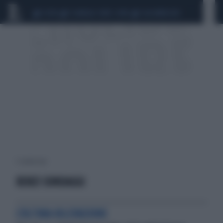
CEUTA
SCANDALO CONTE-COVID
CALCIOMERCATO
3 risultati per:
RENZI SONDAGGI
L'ULTIMA RILEVAZIONE