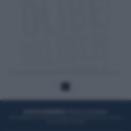
1
ACQUISTA UN ABBONAMENTO
OTTIENI DEI SUPER VANTAGGI
Potrai sfogliare la rivista online, leggere tutte le edizioni locali, ricevere a
casa il giornale cartaceo