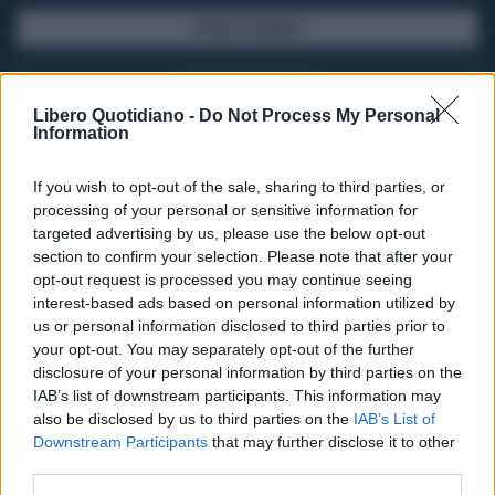
SFOGLIA IL GIORNALE
ACQUISTA ABBONAMENTO
Libero Quotidiano -
Do Not Process My Personal
Information
If you wish to opt-out of the sale, sharing to third parties, or
processing of your personal or sensitive information for
targeted advertising by us, please use the below opt-out
section to confirm your selection. Please note that after your
opt-out request is processed you may continue seeing
interest-based ads based on personal information utilized by
us or personal information disclosed to third parties prior to
your opt-out. You may separately opt-out of the further
Seguici su Google Discover
disclosure of your personal information by third parties on the
IAB’s list of downstream participants. This information may
Segui Libero Quotidiano su Google Discover
also be disclosed by us to third parties on the
IAB’s List of
Scegli Libero Quotidiano come fonte preferita
Downstream Participants
that may further disclose it to other
third parties.