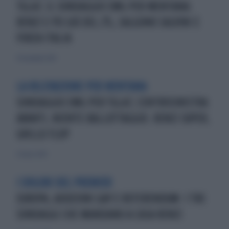
TGLA7, IL SONDAGGIO EMG PER MENTANA:
RENZI E PD GIÙ DEL 2%, SALGONO SALVINI E
FORZA ITALIA
30 novembre 2014
LA RILEVAZIONE PER MENTANA
SONDAGGIO EMG PER TGLA7, CENTROSINISTRA
AVANTI, NIENTE BALLOTTAGGIO. RENZI SUPER,
GRILLO FLOP
23 marzo 2014
I DOLORI DEL PREMIER
EUROPA, ADOZIONI GAY E REFERENDUM: I TRE
SONDAGGI CHE MANDANO A CASA RENZI