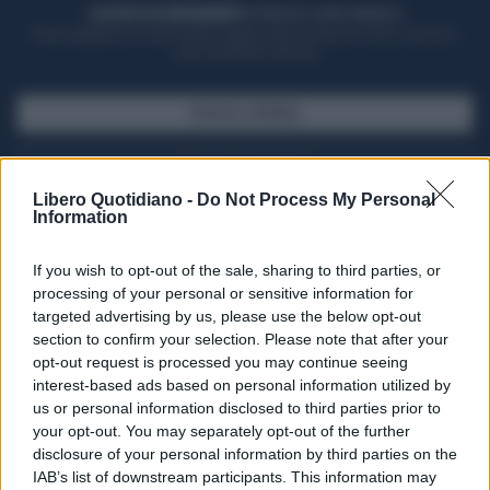
ACQUISTA UN ABBONAMENTO
OTTIENI DEI SUPER VANTAGGI
Potrai sfogliare la rivista online, leggere tutte le edizioni locali, ricevere a
casa il giornale cartaceo
SFOGLIA IL GIORNALE
ACQUISTA ABBONAMENTO
Libero Quotidiano -
Do Not Process My Personal
Information
If you wish to opt-out of the sale, sharing to third parties, or
processing of your personal or sensitive information for
targeted advertising by us, please use the below opt-out
section to confirm your selection. Please note that after your
opt-out request is processed you may continue seeing
interest-based ads based on personal information utilized by
us or personal information disclosed to third parties prior to
your opt-out. You may separately opt-out of the further
Seguici su Google Discover
disclosure of your personal information by third parties on the
IAB’s list of downstream participants. This information may
Segui Libero Quotidiano su Google Discover