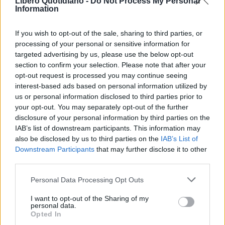
Libero Quotidiano -
Do Not Process My Personal
Information
If you wish to opt-out of the sale, sharing to third parties, or
processing of your personal or sensitive information for
targeted advertising by us, please use the below opt-out
section to confirm your selection. Please note that after your
opt-out request is processed you may continue seeing
interest-based ads based on personal information utilized by
us or personal information disclosed to third parties prior to
your opt-out. You may separately opt-out of the further
Seguici su Google Discover
disclosure of your personal information by third parties on the
IAB’s list of downstream participants. This information may
Segui Libero Quotidiano su Google Discover
also be disclosed by us to third parties on the
IAB’s List of
Scegli Libero Quotidiano come fonte preferita
Downstream Participants
that may further disclose it to other
third parties.
SEZIONI
Personal Data Processing Opt Outs
I want to opt-out of the Sharing of my
SPETTACOLI
personal data.
Opted In