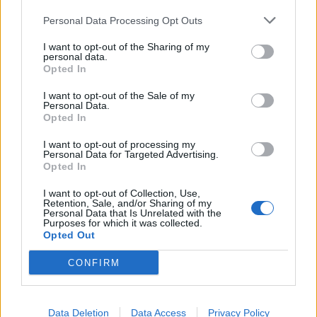
SEZIONI
Personal Data Processing Opt Outs
I want to opt-out of the Sharing of my
SPETTACOLI
personal data.
Opted In
SCIENZA E TECH
I want to opt-out of the Sale of my
Personal Data.
Opted In
ALTRO
I want to opt-out of processing my
Personal Data for Targeted Advertising.
Opted In
I want to opt-out of Collection, Use,
Retention, Sale, and/or Sharing of my
Personal Data that Is Unrelated with the
Purposes for which it was collected.
Libero Shopping
Contatti
Pubblicità
Cookie policy
Privacy policy
Opted Out
Condizioni generali
Modello 231
Assistenza
Preferenze Privacy
CONFIRM
Editoriale Libero S.r.l. - Sede Legale: Via dell’Aprica 18, 20158 Milano -
Registro Imprese di Milano Monza Brianza Lodi: C.F. e P.IVA 06823221004 -
R.E.A. Milano n. 1690166 Cap. Soc. € 400.000,00 i.v.
Tutti i diritti riservati - ISSN (sito web): 2531-6370
Data Deletion
Data Access
Privacy Policy