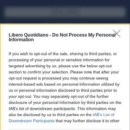
SFOGLIA IL GIORNALE
ACQUISTA ABBONAMENTO
Libero Quotidiano -
Do Not Process My Personal
Information
If you wish to opt-out of the sale, sharing to third parties, or
processing of your personal or sensitive information for
targeted advertising by us, please use the below opt-out
section to confirm your selection. Please note that after your
opt-out request is processed you may continue seeing
interest-based ads based on personal information utilized by
us or personal information disclosed to third parties prior to
your opt-out. You may separately opt-out of the further
Seguici su Google Discover
disclosure of your personal information by third parties on the
IAB’s list of downstream participants. This information may
Segui Libero Quotidiano su Google Discover
also be disclosed by us to third parties on the
IAB’s List of
Scegli Libero Quotidiano come fonte preferita
Downstream Participants
that may further disclose it to other
third parties.