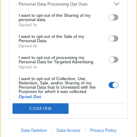
SEZIONI
Personal Data Processing Opt Outs
I want to opt-out of the Sharing of my
SPETTACOLI
personal data.
Opted In
SCIENZA E TECH
I want to opt-out of the Sale of my
Personal Data.
Opted In
ALTRO
I want to opt-out of processing my
Personal Data for Targeted Advertising.
Opted In
I want to opt-out of Collection, Use,
Retention, Sale, and/or Sharing of my
Personal Data that Is Unrelated with the
Purposes for which it was collected.
Libero Shopping
Contatti
Pubblicità
Cookie policy
Privacy policy
Opted Out
Condizioni generali
Modello 231
Assistenza
Preferenze Privacy
CONFIRM
Editoriale Libero S.r.l. - Sede Legale: Via dell’Aprica 18, 20158 Milano -
Registro Imprese di Milano Monza Brianza Lodi: C.F. e P.IVA 06823221004 -
R.E.A. Milano n. 1690166 Cap. Soc. € 400.000,00 i.v.
Tutti i diritti riservati - ISSN (sito web): 2531-6370
Data Deletion
Data Access
Privacy Policy