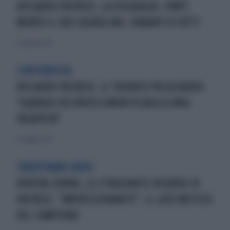
RICCARDO PATRESE, LA DISGRAZIA: COM'È
MORTO IL SUO CAGNOLINO, DAVANTI A TUTTI
27 gennaio 2025
L'INTERVISTA
RICCARDO PATRESE, IL TRIONFO PIÙ ASSURDO:
"QUANDO HO VINTO A MONTECARLO A MIA
INSAPUTA"
25 maggio 2024
TRENT'ANNI DOPO
AYRTON SENNA, LO STRAZIANTE RICORDO DI
PATRESE: "IMPRESSIONANTE", IL LATO MISTICO
DEL CAMPIONE