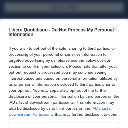
SFOGLIA IL GIORNALE
ACQUISTA ABBONAMENTO
Libero Quotidiano -
Do Not Process My Personal
Information
If you wish to opt-out of the sale, sharing to third parties, or
processing of your personal or sensitive information for
targeted advertising by us, please use the below opt-out
section to confirm your selection. Please note that after your
opt-out request is processed you may continue seeing
interest-based ads based on personal information utilized by
us or personal information disclosed to third parties prior to
your opt-out. You may separately opt-out of the further
Seguici su Google Discover
disclosure of your personal information by third parties on the
IAB’s list of downstream participants. This information may
Segui Libero Quotidiano su Google Discover
also be disclosed by us to third parties on the
IAB’s List of
Scegli Libero Quotidiano come fonte preferita
Downstream Participants
that may further disclose it to other
third parties.