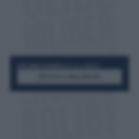
RESTA SEMPRE AGGIORNATO
UNISCITI ALLA COMMUNITY
ACCEDI AL CANALE WHATSAPP