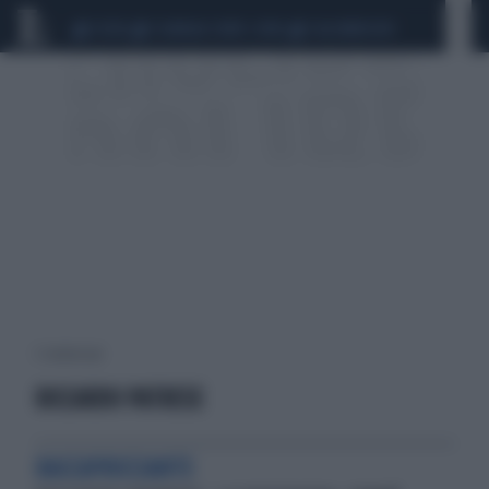
CEUTA
SCANDALO CONTE-COVID
CALCIOMERCATO
3 risultati per:
RICCARDO PATRESE
RACCAPRICCIANTE