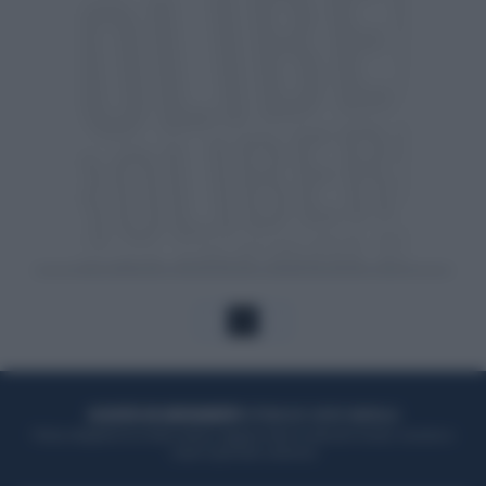
1
ACQUISTA UN ABBONAMENTO
OTTIENI DEI SUPER VANTAGGI
Potrai sfogliare la rivista online, leggere tutte le edizioni locali, ricevere a
casa il giornale cartaceo