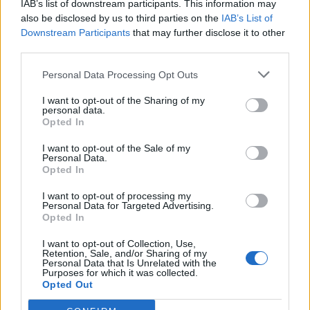
IAB’s list of downstream participants. This information may
Segui Libero Quotidiano su Google Discover
also be disclosed by us to third parties on the
IAB’s List of
Scegli Libero Quotidiano come fonte preferita
Downstream Participants
that may further disclose it to other
third parties.
SEZIONI
Personal Data Processing Opt Outs
I want to opt-out of the Sharing of my
SPETTACOLI
personal data.
Opted In
SCIENZA E TECH
I want to opt-out of the Sale of my
Personal Data.
Opted In
ALTRO
I want to opt-out of processing my
Personal Data for Targeted Advertising.
Opted In
I want to opt-out of Collection, Use,
Retention, Sale, and/or Sharing of my
Personal Data that Is Unrelated with the
Purposes for which it was collected.
Libero Shopping
Contatti
Pubblicità
Cookie policy
Privacy policy
Opted Out
Condizioni generali
Modello 231
Assistenza
Preferenze Privacy