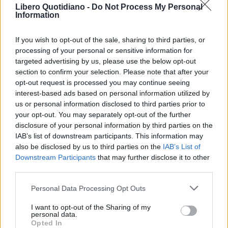
Libero Quotidiano -
Do Not Process My Personal
Information
If you wish to opt-out of the sale, sharing to third parties, or
processing of your personal or sensitive information for
targeted advertising by us, please use the below opt-out
section to confirm your selection. Please note that after your
opt-out request is processed you may continue seeing
interest-based ads based on personal information utilized by
us or personal information disclosed to third parties prior to
your opt-out. You may separately opt-out of the further
Seguici su Google Discover
disclosure of your personal information by third parties on the
IAB’s list of downstream participants. This information may
Segui Libero Quotidiano su Google Discover
also be disclosed by us to third parties on the
IAB’s List of
Scegli Libero Quotidiano come fonte preferita
Downstream Participants
that may further disclose it to other
third parties.
SEZIONI
Personal Data Processing Opt Outs
I want to opt-out of the Sharing of my
SPETTACOLI
personal data.
Opted In