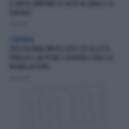
IL GATTO CAMPIONE DI SALTO IN LUNGO E LO
SCAFFALE
29 marzo 2014
L'IMPRESA
L'ATLETA PARALIMPICO CIECO LEX GILLETTE
SBAGLIA IL SALTO MA CI RIPROVA E VINCE LA
MEDAGLIA D'ORO
8 novembre 2015