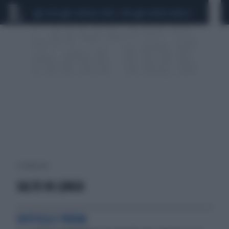
CEUTA
SCANDALO CONTE-COVID
SIGFRIDO RANUCCI
2 risultati per:
SALTO IN LUNGO
DIFFICILE PROVA