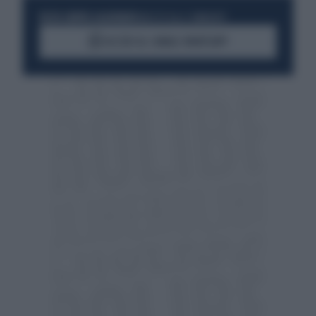
RESTA SEMPRE AGGIORNATO
UNISCITI ALLA COMMUNITY
ACCEDI AL CANALE WHATSAPP