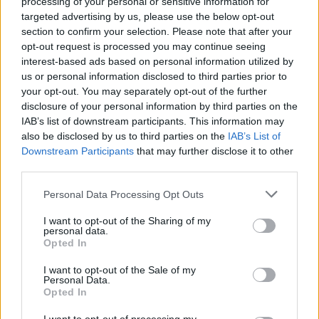
processing of your personal or sensitive information for
targeted advertising by us, please use the below opt-out
section to confirm your selection. Please note that after your
opt-out request is processed you may continue seeing
interest-based ads based on personal information utilized by
us or personal information disclosed to third parties prior to
your opt-out. You may separately opt-out of the further
Seguici su Google Discover
disclosure of your personal information by third parties on the
IAB’s list of downstream participants. This information may
Segui Libero Quotidiano su Google Discover
also be disclosed by us to third parties on the
IAB’s List of
Scegli Libero Quotidiano come fonte preferita
Downstream Participants
that may further disclose it to other
third parties.
SEZIONI
Personal Data Processing Opt Outs
I want to opt-out of the Sharing of my
SPETTACOLI
personal data.
Opted In
SCIENZA E TECH
I want to opt-out of the Sale of my
Personal Data.
Opted In
ALTRO