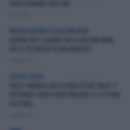
PAPÀ FONDANO FAN CLUB
23 ottobre 2010
MOVIDA (UPPER CLASS) VIOLENTA
DENUNCIATI 5 GIOVANI DELLA MILANO BENE
PER IL PESTAGGIO DI UN AVVOCATO
22 settembre 2013
SESSO E SOLDI
PRETE GABBATO DALLA PROSTITUTA:"PAGA, O
DIFFONDO I VIDEO HARD"MA QUELLE CLIP NON
ESISTONO...
22 settembre 2013