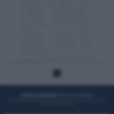
1
ACQUISTA UN ABBONAMENTO
OTTIENI DEI SUPER VANTAGGI
Potrai sfogliare la rivista online, leggere tutte le edizioni locali, ricevere a
casa il giornale cartaceo