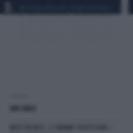
CEUTA
SCANDALO CONTE-COVID
SIGFRIDO RANUCCI
6 risultati per:
SAN CARLO
MAESTRA MISS, LE MAMME PROTESTANO. I