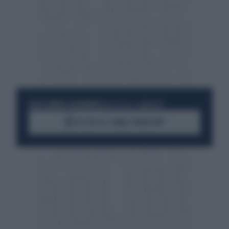
RESTA SEMPRE AGGIORNATO
UNISCITI ALLA COMMUNITY
ACCEDI AL CANALE WHATSAPP