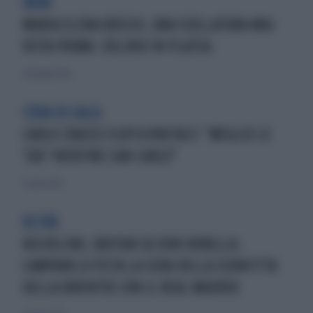
WOW
MARIA ELENA BOSCHI, UNA SCOLLATURA MAI
VISTA PRIMA: DELIRIO IN PLATEA
4 dicembre 2016
CENA DI GALA
CARLO CRACCO FLOP A VINITALY: "MEGLIO LE
'SUE' PATATINE SAN CARLO"
17 aprile 2016
ULTRÀ
NICHELINO, BUFERA SU DON ROBELLA:
CAMPANE A FESTA LA SERA DELLA SCONFITTA
DELLA JUVENTUS CON IL REAL MADRID