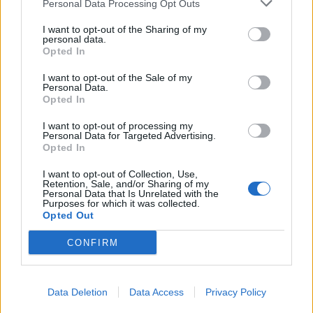
SEZIONI
Personal Data Processing Opt Outs
I want to opt-out of the Sharing of my
SPETTACOLI
personal data.
Opted In
SCIENZA E TECH
I want to opt-out of the Sale of my
Personal Data.
Opted In
ALTRO
I want to opt-out of processing my
Personal Data for Targeted Advertising.
Opted In
I want to opt-out of Collection, Use,
Retention, Sale, and/or Sharing of my
Personal Data that Is Unrelated with the
Purposes for which it was collected.
Libero Shopping
Contatti
Pubblicità
Cookie policy
Privacy policy
Opted Out
Condizioni generali
Modello 231
Assistenza
Preferenze Privacy
CONFIRM
Editoriale Libero S.r.l. - Sede Legale: Via dell’Aprica 18, 20158 Milano -
Registro Imprese di Milano Monza Brianza Lodi: C.F. e P.IVA 06823221004 -
R.E.A. Milano n. 1690166 Cap. Soc. € 400.000,00 i.v.
Tutti i diritti riservati - ISSN (sito web): 2531-6370
Data Deletion
Data Access
Privacy Policy