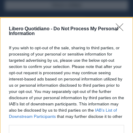
SFOGLIA IL GIORNALE
ACQUISTA ABBONAMENTO
Libero Quotidiano -
Do Not Process My Personal
Information
If you wish to opt-out of the sale, sharing to third parties, or
processing of your personal or sensitive information for
targeted advertising by us, please use the below opt-out
section to confirm your selection. Please note that after your
opt-out request is processed you may continue seeing
interest-based ads based on personal information utilized by
us or personal information disclosed to third parties prior to
your opt-out. You may separately opt-out of the further
Seguici su Google Discover
disclosure of your personal information by third parties on the
IAB’s list of downstream participants. This information may
Segui Libero Quotidiano su Google Discover
also be disclosed by us to third parties on the
IAB’s List of
Scegli Libero Quotidiano come fonte preferita
Downstream Participants
that may further disclose it to other
third parties.