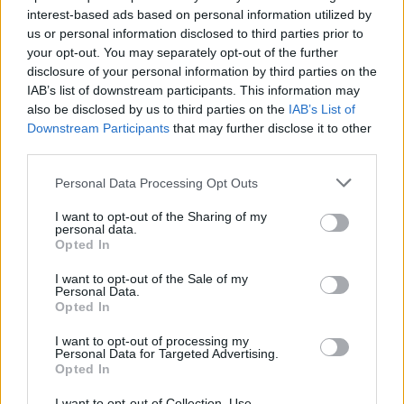
interest-based ads based on personal information utilized by
us or personal information disclosed to third parties prior to
your opt-out. You may separately opt-out of the further
Seguici su Google Discover
disclosure of your personal information by third parties on the
IAB’s list of downstream participants. This information may
Segui Libero Quotidiano su Google Discover
also be disclosed by us to third parties on the
IAB’s List of
Scegli Libero Quotidiano come fonte preferita
Downstream Participants
that may further disclose it to other
third parties.
SEZIONI
Personal Data Processing Opt Outs
I want to opt-out of the Sharing of my
SPETTACOLI
personal data.
Opted In
SCIENZA E TECH
I want to opt-out of the Sale of my
Personal Data.
Opted In
ALTRO
I want to opt-out of processing my
Personal Data for Targeted Advertising.
Opted In
I want to opt-out of Collection, Use,