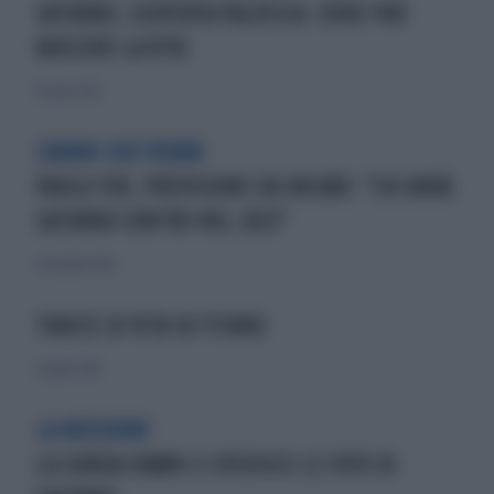
SATURNO, SCOPERTA PAZZESCA: DOVE PUÒ
NASCERE LA VITA
10 aprile 2025
L'ANNO CHE VERRÀ
PAOLO FOX, PREVISIONE DA INCUBO: "CHI AVRÀ
SATURNO CONTRO NEL 2023"
31 dicembre 2022
TRACCE DI VITA SU TITANO
5 giugno 2010
LA MISSIONE
LA SONDA DAWN CI SPEDISCE LE FOTO DI