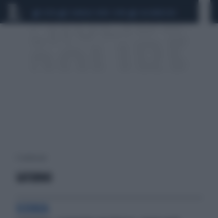
CEUTA
SCANDALO CONTE-COVID
CALCIOMERCATO
5 risultati per:
SATURNO
SCIENZA