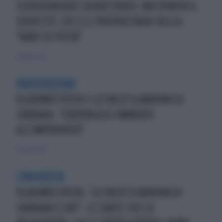
SCHEHERAZADE SEQUESTRATO, MA SPUNTA IL
SOSPETTO: CHI È IL PROPRIETARIO DELLA
"NAVE DI PUTIN"
7 maggio 2022
INDISCREZIONI
VLADIMIR PUTIN E LO YACHT A MARINA DI
CARRARA, "EQUIPAGGIO CAMBIATO
ALL'IMPROVVISO"
23 marzo 2022
L'INCHIESTA
VLADIMIR PUTIN, "LO YACHT A MARINA DI
CARRARA È SUO": LE CARTE CHE LO