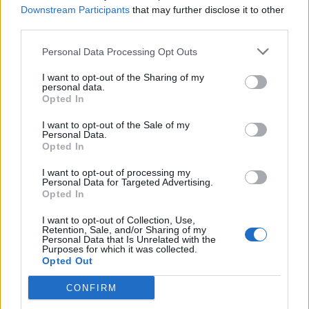
Scegli Libero Quotidiano come fonte preferita
Downstream Participants
that may further disclose it to other
third parties.
SEZIONI
Personal Data Processing Opt Outs
I want to opt-out of the Sharing of my
SPETTACOLI
personal data.
Opted In
SCIENZA E TECH
I want to opt-out of the Sale of my
Personal Data.
Opted In
ALTRO
I want to opt-out of processing my
Personal Data for Targeted Advertising.
Opted In
I want to opt-out of Collection, Use,
Retention, Sale, and/or Sharing of my
Personal Data that Is Unrelated with the
Purposes for which it was collected.
Libero Shopping
Contatti
Pubblicità
Cookie policy
Privacy policy
Opted Out
Condizioni generali
Modello 231
Assistenza
Preferenze Privacy
CONFIRM
Editoriale Libero S.r.l. - Sede Legale: Via dell’Aprica 18, 20158 Milano -