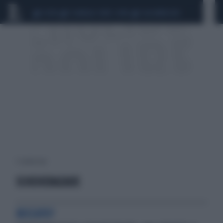
CEUTA
SCANDALO CONTE-COVID
CALCIOMERCATO
3 risultati per:
SCHEHERAZADE
BECCATO?