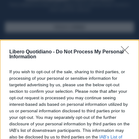
Potrai sfogliare la rivista online, leggere tutte le edizioni locali, ricevere a
casa il giornale cartaceo
SFOGLIA IL GIORNALE
ACQUISTA ABBONAMENTO
Libero Quotidiano -
Do Not Process My Personal
Information
If you wish to opt-out of the sale, sharing to third parties, or
processing of your personal or sensitive information for
targeted advertising by us, please use the below opt-out
section to confirm your selection. Please note that after your
opt-out request is processed you may continue seeing
interest-based ads based on personal information utilized by
us or personal information disclosed to third parties prior to
your opt-out. You may separately opt-out of the further
Seguici su Google Discover
disclosure of your personal information by third parties on the
IAB’s list of downstream participants. This information may
Segui Libero Quotidiano su Google Discover
also be disclosed by us to third parties on the
IAB’s List of