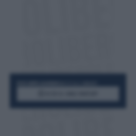
RESTA SEMPRE AGGIORNATO
UNISCITI ALLA COMMUNITY
ACCEDI AL CANALE WHATSAPP