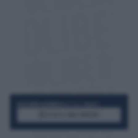
RESTA SEMPRE AGGIORNATO
UNISCITI ALLA COMMUNITY
ACCEDI AL CANALE WHATSAPP