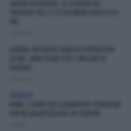
SALVINI INTERVIENE, LO SCIOPERO DEI
TRASPORTI DEL 12 E 13 DICEMBRE RIDOTTO A 4
ORE
10 dicembre 2024
LONDRA, METROPOLITANA IN SCIOPERO PER
24 ORE. GRAVI DISAGI PER 3,5MILIONI DI
PERSONE
11 settembre 2010
L'ASSALTO
ROMA, IL VIDEO DELLA RABBIA DEI PENDOLARI
CONTRO UN AUTISTA ATAC IN SCIOPERO
19 aprile 2015