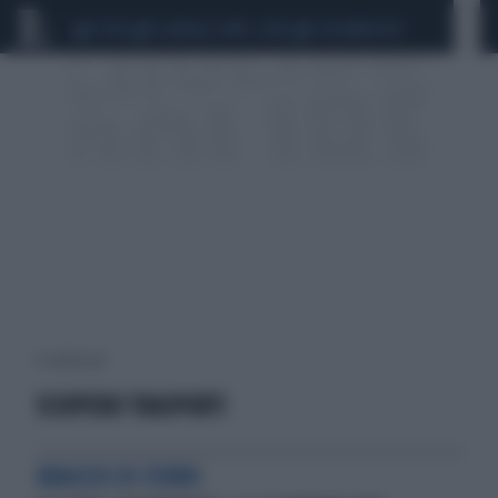
CEUTA
SCANDALO CONTE-COVID
CALCIOMERCATO
4 risultati per:
SCIOPERO TRASPORTI
BRACCIO DI FERRO