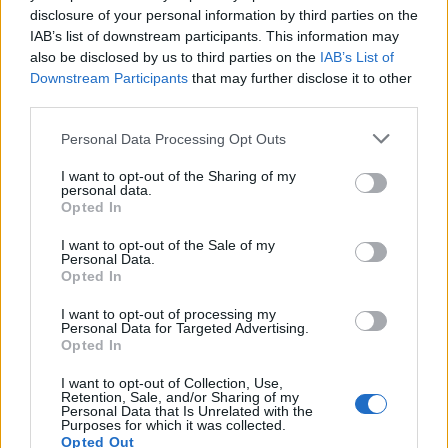
Seguici su Google Discover
disclosure of your personal information by third parties on the
IAB’s list of downstream participants. This information may
Segui Libero Quotidiano su Google Discover
also be disclosed by us to third parties on the
IAB’s List of
Scegli Libero Quotidiano come fonte preferita
Downstream Participants
that may further disclose it to other
third parties.
SEZIONI
Personal Data Processing Opt Outs
I want to opt-out of the Sharing of my
SPETTACOLI
personal data.
Opted In
SCIENZA E TECH
I want to opt-out of the Sale of my
Personal Data.
Opted In
ALTRO
I want to opt-out of processing my
Personal Data for Targeted Advertising.
Opted In
I want to opt-out of Collection, Use,
Retention, Sale, and/or Sharing of my
Personal Data that Is Unrelated with the
Purposes for which it was collected.
Libero Shopping
Contatti
Pubblicità
Cookie policy
Privacy policy
Opted Out