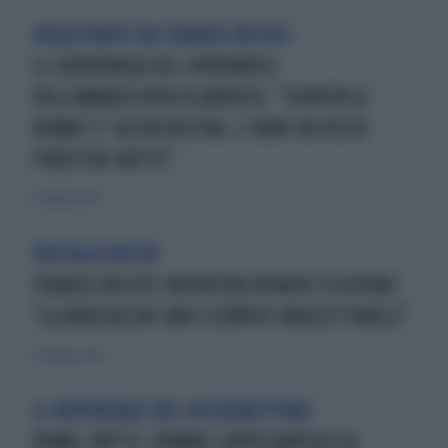
INCASTRATO DA FRANCO BECHIS
IL FUORIONDA DEL PORTAVOCE
DELL'AMBASCIATA OLANDESE: "SCONTRI A
ROMA? E' COLPA VOSTRA. E NON HO VISTO
FINESTRE ROTTE"
21 febbraio 2015
FACCIA A FACCIA
FRANCO BECHIS INCONTRA RENATO SCHIFANI:
"LA BARCACCIA? UNO SCEMPIO INACCETTABILE"
22 febbraio 2015
IL REPORTAGE DEL VICEDIRETTORE
ROMA: BOTTE, BOMBE CARTA BARCACCIA