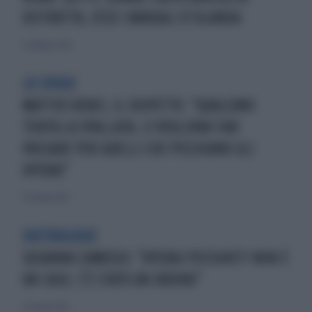
DISTRUTTA, ECCO I VANDALI D’OLANDA
22 febbraio 2015
LO SFOGO
MATTEO RENZI, IL SOSPETTO: "QUALCUNO
TENTA LA SPALLATA, CI VOGLIONO FAR
PASSARE PER QUELLI CHE PICCHIANO GLI
OPERAI"
31 ottobre 2014
DIETROLOGIE
SUSANNA CAMUSSO: "OPERAI PICCHIATI? NON È
UN CASO, C'È STATO UN ORDINE"
31 ottobre 2014