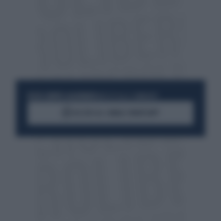
RESTA SEMPRE AGGIORNATO
UNISCITI ALLA COMMUNITY
ACCEDI AL CANALE WHATSAPP