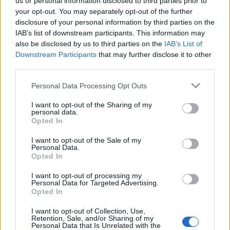
us or personal information disclosed to third parties prior to
your opt-out. You may separately opt-out of the further
Seguici su Google Discover
disclosure of your personal information by third parties on the
IAB’s list of downstream participants. This information may
Segui Libero Quotidiano su Google Discover
also be disclosed by us to third parties on the
IAB’s List of
Scegli Libero Quotidiano come fonte preferita
Downstream Participants
that may further disclose it to other
third parties.
SEZIONI
Personal Data Processing Opt Outs
I want to opt-out of the Sharing of my
SPETTACOLI
personal data.
Opted In
SCIENZA E TECH
I want to opt-out of the Sale of my
Personal Data.
Opted In
ALTRO
I want to opt-out of processing my
Personal Data for Targeted Advertising.
Opted In
I want to opt-out of Collection, Use,
Retention, Sale, and/or Sharing of my
Personal Data that Is Unrelated with the