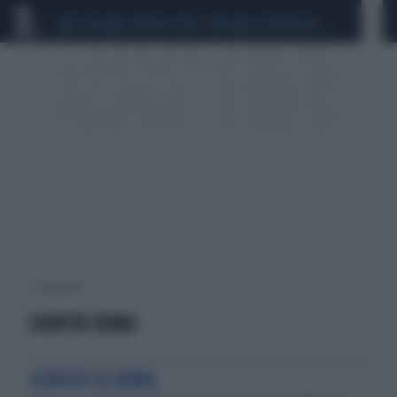
CEUTA
SCANDALO CONTE-COVID
CALCIOMERCATO
9 risultati per:
SCONTRI ROMA
SCONTRI DI ROMA