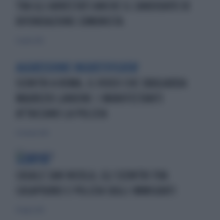
TRA GLI ARRESTATI ANCHE IL CANDIDATO DI
RIFONDAZIONE COMUNISTA
21 aprile 2012
AGGRESSIONE INGIUSTIFICATA?
SCONTRI A ROMA, IL VIDEO CHE SBUGIARDA
MAURIZIO LANDINI: I MANIFESTANTI
ATTACCANO LA POLIZIA
31 ottobre 2014
SCONTRI
CASALE SAN NICOLA, GLI SCONTRI FRA
CASAPOUND E POLIZIA SUGLI IMMIGRATI
19 luglio 2015