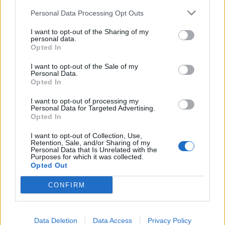
SEZIONI
Personal Data Processing Opt Outs
I want to opt-out of the Sharing of my
SPETTACOLI
personal data.
Opted In
SCIENZA E TECH
I want to opt-out of the Sale of my
Personal Data.
Opted In
ALTRO
I want to opt-out of processing my
Personal Data for Targeted Advertising.
Opted In
I want to opt-out of Collection, Use,
Retention, Sale, and/or Sharing of my
Personal Data that Is Unrelated with the
Purposes for which it was collected.
Libero Shopping
Contatti
Pubblicità
Cookie policy
Privacy policy
Opted Out
Condizioni generali
Modello 231
Assistenza
Preferenze Privacy
CONFIRM
Editoriale Libero S.r.l. - Sede Legale: Via dell’Aprica 18, 20158 Milano -
Registro Imprese di Milano Monza Brianza Lodi: C.F. e P.IVA 06823221004 -
R.E.A. Milano n. 1690166 Cap. Soc. € 400.000,00 i.v.
Tutti i diritti riservati - ISSN (sito web): 2531-6370
Data Deletion
Data Access
Privacy Policy