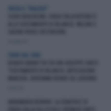
INIZIA IL "DIALOGO"
SILVIO BERLUSCONI, FORZA ITALIA VOTERÀ SÌ
ALLO SCOSTAMENTO DI BILANCIO. MELONI E
SALVINI VERSO L'ASTENSIONE
26 novembre 2020
FUORI DAL CORO
RENATO BRUNETTA STA CON GIUSEPPE CONTE:
"SCOSTAMENTO DI BILANCIO, UN'OCCASIONE
MANCATA. DOVEVAMO VOTARE COL GOVERNO
30 luglio 2020
ANNAMARIA BERNINI: LA SENATRICE DI
FORZA ITALIA SOLLECITA IL PREMIER CONTE: