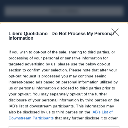
SFOGLIA IL GIORNALE
ACQUISTA ABBONAMENTO
Libero Quotidiano -
Do Not Process My Personal
Information
If you wish to opt-out of the sale, sharing to third parties, or
processing of your personal or sensitive information for
targeted advertising by us, please use the below opt-out
section to confirm your selection. Please note that after your
opt-out request is processed you may continue seeing
interest-based ads based on personal information utilized by
us or personal information disclosed to third parties prior to
your opt-out. You may separately opt-out of the further
Seguici su Google Discover
disclosure of your personal information by third parties on the
IAB’s list of downstream participants. This information may
Segui Libero Quotidiano su Google Discover
also be disclosed by us to third parties on the
IAB’s List of
Scegli Libero Quotidiano come fonte preferita
Downstream Participants
that may further disclose it to other
third parties.