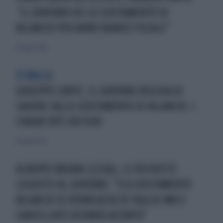
“IL GOVERNO USI LO SCOSTAMENTO DI
BILANCIO PER ANNO BIANCO FISCALE”
28 luglio 2020
SI BALLA
GIUSEPPE CONTE, IL GOVERNO RISCHIA DI
CADERE SULLO SCOSTAMENTO DI BILANCIO: I
CINQUE VOTI DECISIVI
28 luglio 2020
ALBERTO BAGNAI (LEGA), LE RICHIESTE
LEGHISTE AL GOVERNO: "SÌ A SCOSTAMENTO
BILANCIO SE VERRÀ ACCOLTO TAGLIO IMU E
CANCELLATO SECONDO ACCONTO"