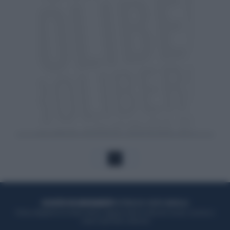
1
ACQUISTA UN ABBONAMENTO
OTTIENI DEI SUPER VANTAGGI
Potrai sfogliare la rivista online, leggere tutte le edizioni locali, ricevere a
casa il giornale cartaceo