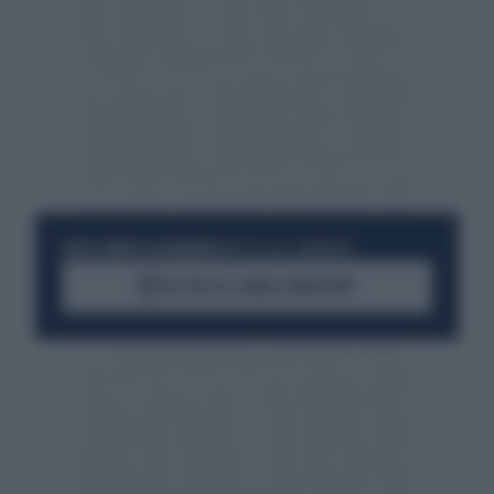
RESTA SEMPRE AGGIORNATO
UNISCITI ALLA COMMUNITY
ACCEDI AL CANALE WHATSAPP