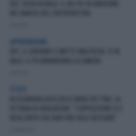
DEF, RISSA IN AULA: IL BIG PD FA IRRUZIONE
NEI BANCHI DEL CENTRODESTRA
28 aprile 2023
APPROVAZIONE
DEF, IL GOVERNO CI METTE UNA PEZZA: SÌ IN
AULA. IL PD ABBANDONA LA CAMERA
28 aprile 2023
77 VITE
ALESSANDRA GHISLERI A L'ARIA CHE TIRA, LA
VITTORIA DI BERLUSCONI: "L'OPPOSIZIONE SI È
RESA CONTO CHE NON PUÒ SOLO CRITICARE"
26 novembre 2020