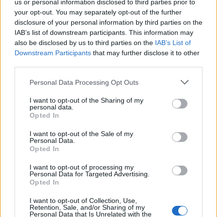
us or personal information disclosed to third parties prior to
your opt-out. You may separately opt-out of the further
Seguici su Google Discover
disclosure of your personal information by third parties on the
IAB’s list of downstream participants. This information may
Segui Libero Quotidiano su Google Discover
also be disclosed by us to third parties on the
IAB’s List of
Scegli Libero Quotidiano come fonte preferita
Downstream Participants
that may further disclose it to other
third parties.
SEZIONI
Personal Data Processing Opt Outs
I want to opt-out of the Sharing of my
SPETTACOLI
personal data.
Opted In
SCIENZA E TECH
I want to opt-out of the Sale of my
Personal Data.
Opted In
ALTRO
I want to opt-out of processing my
Personal Data for Targeted Advertising.
Opted In
I want to opt-out of Collection, Use,
Retention, Sale, and/or Sharing of my
Personal Data that Is Unrelated with the