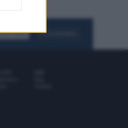
FOGLIA IL GIORNALE
ACQUISTA ABBONAMENTO
 E TECH
ALTRO
tazione e
Blog
ere
Podcast