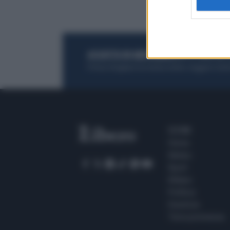
ACQUISTA UN ABBONAMENTO
OTTIENI DEI
Potrai sfogliare la rivista online, leggere tutt
SEZIONI
Home
Meteo
Sport
Milano
Politica
Giustizia
Terra promessa