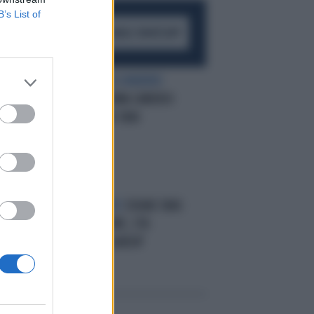
B’s List of
ACCEDI AL CANALE WHATSAPP
 LA
LA SUCCESSIONE A MARINO
SALVINI: PER ROMA CANDIDO
SINDACA SOUAD SBAI
AMO
UN FUTURO NERO
SOUAD SBAI:
"ISLAM E TERRORE, STA
TORNANDO AL QAEDA"