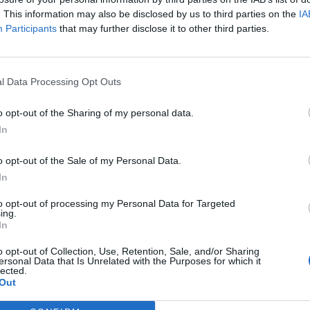
. This information may also be disclosed by us to third parties on the
IA
Participants
that may further disclose it to other third parties.
LA COMMUNITY
DRAMMA DEL MONDO
GLI STRISCIONI DELLA SBAI PER
l Data Processing Opt Outs
SULMANO
TUTTE LE SCHIAVE
LIBERAZIONE DEI MARÒ
o opt-out of the Sharing of my personal data.
TRETTE A PROSTITUIRSI NEL
In
E DI ALLAH
o opt-out of the Sale of my Personal Data.
In
LIE UMANITARIE
AMNESTY
CONTRO L'INVASIONE
"TI TAGLI
to opt-out of processing my Personal Data for Targeted
ing.
ERNATIONAL, LA CLASSIFICA-
LA TESTA". CONTRO LA LEGHISTA
In
RIO: L'ITALIA TRA I PAESI
MAROCCHINA L'ULTIMA FOTO
o opt-out of Collection, Use, Retention, Sale, and/or Sharing
TURATORI
AGGHIACCIANTE
ersonal Data that Is Unrelated with the Purposes for which it
lected.
Out