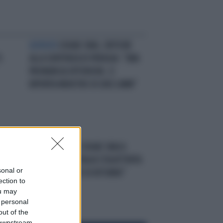
ADIRATA
SOUAD SBAI, CRITICHE
I.
ALLA SENTENZA DI PERUGIA: "UNA
PRONUNCIA OFFENSIVA. CI
RIPORTA INDIETRO DI DIECI ANNI"
LA TELEFONATA
SOUAD SBAI A
BELPIETRO: "L'ITALIA STIA ATTENTA
sonal or
AI COMBATTENTI DI RITORNO"
ection to
ou may
 personal
out of the
 downstream