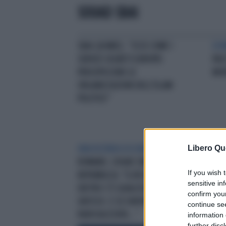
SOUAD SBAI
SBAI (ACMID): “ECCO COME I
DO
SERVIZI SEGRETI EUROPEI
PAC
PERCEPISCONO LE
MON
ORGANIZZAZIONI DELL’ISLAM
POLITICO”
Libero Qu
UNA VICENDA OSCURA
SILVIA
IL 
ROMANO, SOUAD SBAI A QUARTA
SBA
If you wish 
REPUBBLICA: "IL RISCATTO?
PDL
sensitive in
DIETRO C'È QUALCOSA DI PIÙ
confirm you
GROSSO. E SE DAVVERO SI È
continue se
RADICALIZZATA..."
information 
further disc