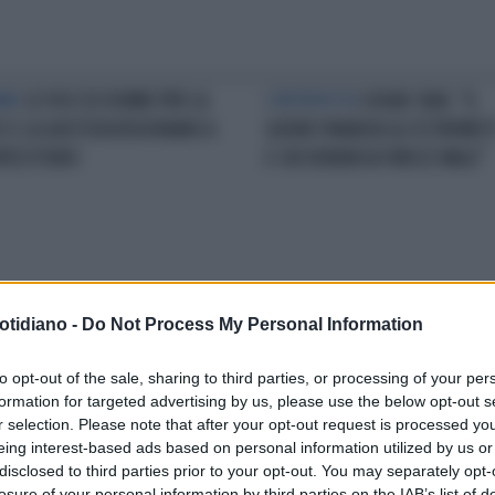
NNE
LE VOCI DI DONNE PER LA
L'INTERVISTA
SOUAD SBAI: "IL
E E LA GIUSTIZIA RISUONANO A
QATAR FINANZIA GLI ESTREMIST
TECITORIO
E CHI DENUNCIA FINISCE MALE"
otidiano -
Do Not Process My Personal Information
RITORNO ALL'OVILE DI SOUAD
LA TELEFONATA
SOUAD SBAI A
I: LASCIA FLI E RIENTRA NEL
MAURIZIO BELPIETRO:"BISOGNA
to opt-out of the sale, sharing to third parties, or processing of your per
CHIUDERE LE MOSCHEE
formation for targeted advertising by us, please use the below opt-out s
IRREGOLARI DEI BASTARDI"
r selection. Please note that after your opt-out request is processed y
eing interest-based ads based on personal information utilized by us or
disclosed to third parties prior to your opt-out. You may separately opt-
losure of your personal information by third parties on the IAB’s list of