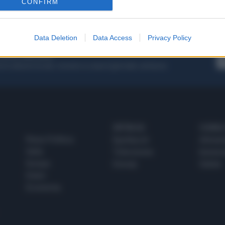
CONFIRM
1
2
Data Deletion
Data Access
Privacy Policy
 SUPER VANTAGGI
S
e le edizioni locali, ricevere a casa il giornale cartaceo
SPETTACOLI
SCIENZA
Rissa Politica
Spettacoli
Alimen
Italia
Televisione
beness
Europa
Gossip
Salute
Esteri
Economia