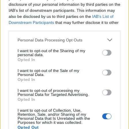
Seguici su Google Discover
disclosure of your personal information by third parties on the
IAB’s list of downstream participants. This information may
Segui Libero Quotidiano su Google Discover
also be disclosed by us to third parties on the
IAB’s List of
Scegli Libero Quotidiano come fonte preferita
Downstream Participants
that may further disclose it to other
third parties.
SEZIONI
Personal Data Processing Opt Outs
I want to opt-out of the Sharing of my
SPETTACOLI
personal data.
Opted In
SCIENZA E TECH
I want to opt-out of the Sale of my
Personal Data.
Opted In
ALTRO
I want to opt-out of processing my
Personal Data for Targeted Advertising.
Opted In
I want to opt-out of Collection, Use,
Retention, Sale, and/or Sharing of my
Personal Data that Is Unrelated with the
Purposes for which it was collected.
Libero Shopping
Contatti
Pubblicità
Cookie policy
Privacy policy
Opted Out