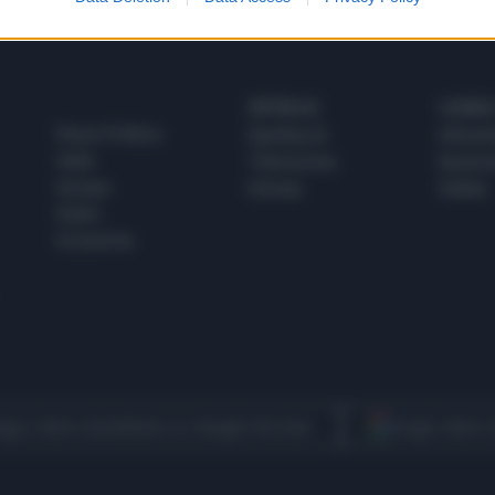
SPETTACOLI
SCIENZA
Rissa Politica
Spettacoli
Alimen
Italia
Televisione
beness
Europa
Gossip
Salute
Esteri
Economia
egui Libero Quotidiano su Google Discover
Scegli Libero