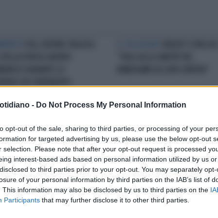
NNUNCIO
USA, BOEING TAGLIA IL
IL COLLOQUIO
ORAZIO SCHILLACI
 DELLA FORZA LAVORO:
"TAGLI ALLA SANITÀ? NO,
NNUNCIO DURANTE LO
RIMEDIAMO AI LORO ERRORI"
OPERO DEI DIPENDENTI
otidiano -
Do Not Process My Personal Information
CA D'ITALIA: DRAGHI SI TAGLIA
LA GELMINI NON CI STA: "NELLA
to opt-out of the sale, sharing to third parties, or processing of your per
STIPENDIO
MANOVRA NESSUN TAGLIO PER
formation for targeted advertising by us, please use the below opt-out s
L'UNIVERSITÀ"
r selection. Please note that after your opt-out request is processed y
eing interest-based ads based on personal information utilized by us or
disclosed to third parties prior to your opt-out. You may separately opt-
losure of your personal information by third parties on the IAB’s list of
LA COMMUNITY
. This information may also be disclosed by us to third parties on the
IA
Participants
that may further disclose it to other third parties.