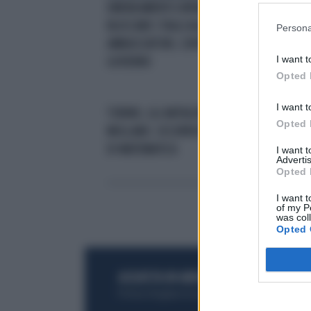
EMENDAMENTO BIPARTISAN PER
LA 
BLOCCARE I TAGLI AGLI
TR
Persona
AMBASCIATORI, CONTRARIO IL
I want t
GOVERNO
Opted 
I want t
TORINO, GLI ANTAGONISTI NON
MAN
Opted 
MOLLANO. OCCUPATA LA FACOLTÀ
BIP
DI MATEMATICA
I want 
Advertis
Opted 
I want t
of my P
was col
Opted 
ACQUISTA UN ABBONAMENTO
OTTIENI DEI
Potrai sfogliare la rivista online, leggere tutt