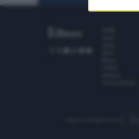
SEZIONI
Home
Meteo
Sport
Milano
Politica
Giustizia
Terra promessa
Seguici su Google Discover
S