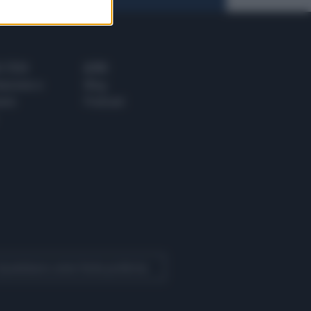
 E TECH
ALTRO
tazione e
Blog
ere
Podcast
 Quotidiano come fonte preferita