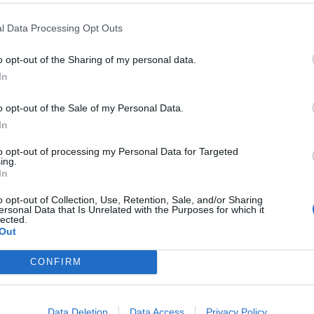
MANOVRA TAGLIA IL
CAMERA, TAGLIO DI 1000 EURO
AGUARDO
AGLI STIPENDI DEI DEPUTATI
l Data Processing Opt Outs
o opt-out of the Sharing of my personal data.
In
o opt-out of the Sale of my Personal Data.
OVRA, SALVATAGGIO
ESCREMENTI NELLA BUCA DELLE
In
ARTISAN PER LA RAI
LETTERE PER CLEGG
to opt-out of processing my Personal Data for Targeted
ing.
In
o opt-out of Collection, Use, Retention, Sale, and/or Sharing
ersonal Data that Is Unrelated with the Purposes for which it
1
2
3
4
5
...
14
lected.
Out
CONFIRM
 SUPER VANTAGGI
S
e le edizioni locali, ricevere a casa il giornale cartaceo
Data Deletion
Data Access
Privacy Policy