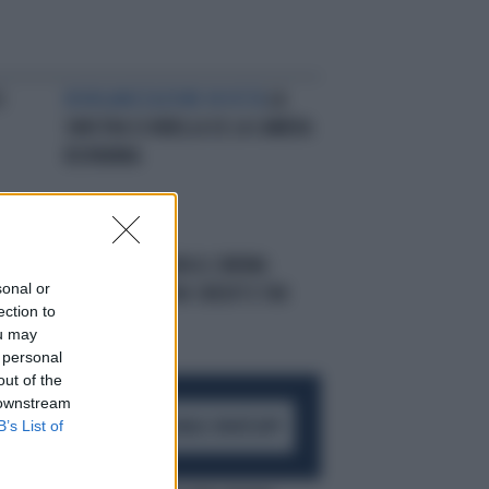
:
RIORGANIZZAZIONE IN VISTA
LA
SINISTRA SI RIBELLA SE LA CAMERA
RISPARMIA
BONDI RASSICURA IL CINEMA:
sonal or
"CONFERMATI TAX CREDIT E TAX
ection to
SHELTER"
ou may
 personal
out of the
 downstream
B’s List of
ACCEDI AL CANALE WHATSAPP