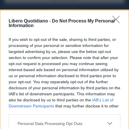
ACQUISTA ABBONAMENTO
Libero Quotidiano -
Do Not Process My Personal
Information
If you wish to opt-out of the sale, sharing to third parties, or
processing of your personal or sensitive information for
targeted advertising by us, please use the below opt-out
section to confirm your selection. Please note that after your
opt-out request is processed you may continue seeing
interest-based ads based on personal information utilized by
us or personal information disclosed to third parties prior to
your opt-out. You may separately opt-out of the further
Seguici su Google Discover
disclosure of your personal information by third parties on the
IAB’s list of downstream participants. This information may
Segui Libero Quotidiano su Google Discover
also be disclosed by us to third parties on the
IAB’s List of
Scegli Libero Quotidiano come fonte preferita
Downstream Participants
that may further disclose it to other
third parties.
SEZIONI
Personal Data Processing Opt Outs