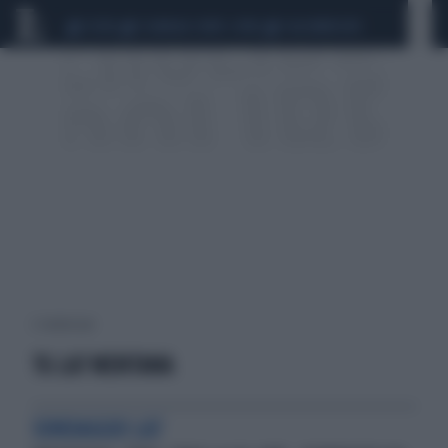
CEUTA
SCANDALO CONTE-COVID
CALCIOMERCATO
2 risultati per:
TG LA7 MENTANA
SONDAGGIO LA7