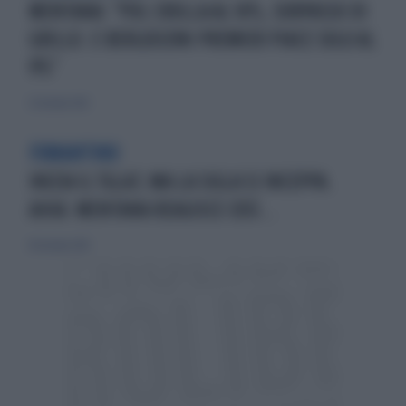
MENTANA: "PDL CROLLA AL 16%, SORPASSO DI
GRILLO. E BERLUSCONI PREMIER PIACE SOLO AL
9%"
21 ottobre 2012
FUMANTINO
INIZIA IL TGLA7, MA LA SIGLA SI INCEPPA.
AHIA: MENTANA REAGISCE COSÌ...
18 ottobre 2015