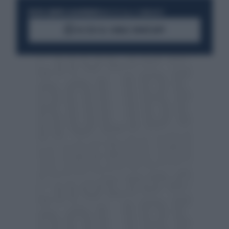
RESTA SEMPRE AGGIORNATO
UNISCITI ALLA COMMUNITY
ACCEDI AL CANALE WHATSAPP