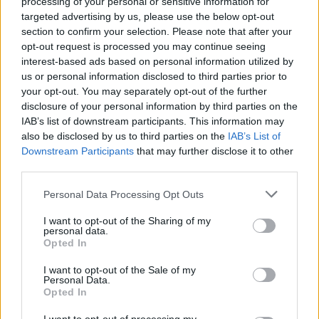
processing of your personal or sensitive information for
targeted advertising by us, please use the below opt-out
section to confirm your selection. Please note that after your
opt-out request is processed you may continue seeing
interest-based ads based on personal information utilized by
us or personal information disclosed to third parties prior to
your opt-out. You may separately opt-out of the further
Seguici su Google Discover
disclosure of your personal information by third parties on the
IAB’s list of downstream participants. This information may
Segui Libero Quotidiano su Google Discover
also be disclosed by us to third parties on the
IAB’s List of
Scegli Libero Quotidiano come fonte preferita
Downstream Participants
that may further disclose it to other
third parties.
SEZIONI
Personal Data Processing Opt Outs
I want to opt-out of the Sharing of my
SPETTACOLI
personal data.
Opted In
SCIENZA E TECH
I want to opt-out of the Sale of my
Personal Data.
Opted In
ALTRO