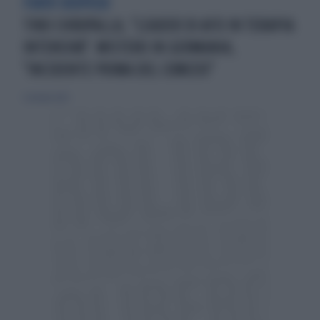
FIATO SOSPESO
TINO CHRUPALLA, "LEADER DI AFD IN TERAPIA
INTENSIVA": MISTERO IN GERMANIA,
"INCIDENTE PRIMA DEL COMIZIO"
5 ottobre 2023