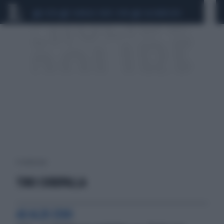
CEUTA
SCANDALO CONTE-COVID
CALCIOMERCATO
4 risultati per:
TINO CHRUPALLA
AD ALZO ZERO