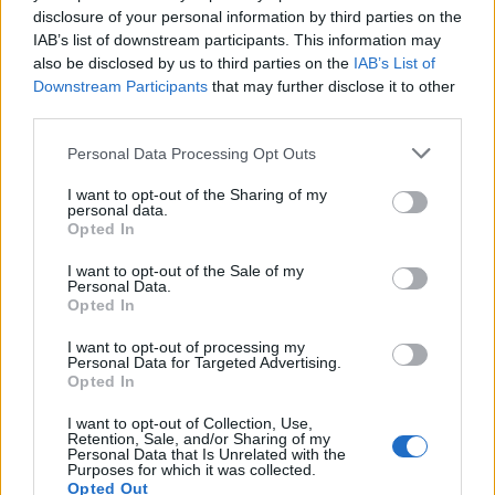
Seguici su Google Discover
disclosure of your personal information by third parties on the
IAB’s list of downstream participants. This information may
Segui Libero Quotidiano su Google Discover
also be disclosed by us to third parties on the
IAB’s List of
Scegli Libero Quotidiano come fonte preferita
Downstream Participants
that may further disclose it to other
third parties.
SEZIONI
Personal Data Processing Opt Outs
I want to opt-out of the Sharing of my
SPETTACOLI
personal data.
Opted In
SCIENZA E TECH
I want to opt-out of the Sale of my
Personal Data.
Opted In
ALTRO
I want to opt-out of processing my
Personal Data for Targeted Advertising.
Opted In
I want to opt-out of Collection, Use,
Retention, Sale, and/or Sharing of my
Personal Data that Is Unrelated with the
Purposes for which it was collected.
Libero Shopping
Contatti
Pubblicità
Cookie policy
Privacy policy
Opted Out