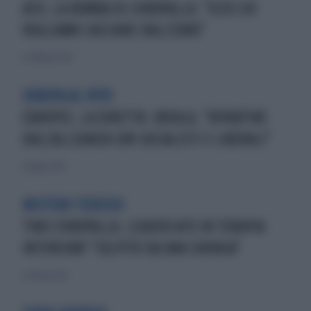
AFD, LA BOMBA DI CHRUPALLA: "ECCO CHI
VOGLIAMO CACCIARE DALL'EURO"
22 febbraio 2025
EUROPA AL VOTO
EUROPEE, LA DIRETTA: URSULA, "RIPARTIRE
DALL'ALLEANZA CON SOCIALISTI E LIBERALI"
9 giugno 2024
MISTERO TEDESCO
TINO CHRUPALLA, LEADER AFD IN TERAPIA
INTENSIVA? "COLPITO DA UNA SIRINGA"
6 ottobre 2023