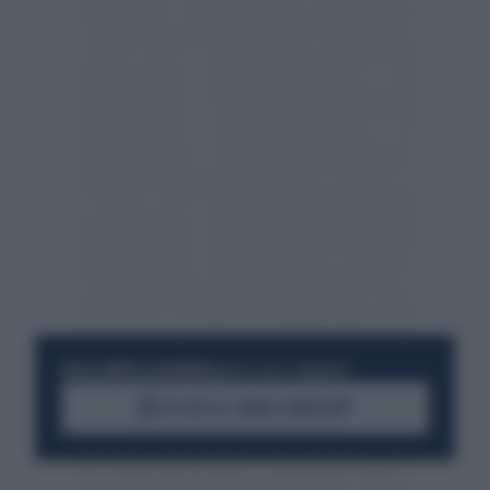
RESTA SEMPRE AGGIORNATO
UNISCITI ALLA COMMUNITY
ACCEDI AL CANALE WHATSAPP