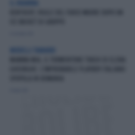
IL DRAMMA
KENTUCKY, VIGILE DEL FUOCO MUORE DOPO UN
ICE BUCKET DI GRUPPO
21 settembre 2014
MODELLI TAMARRI
MAMMA MIA, IL TORMENTONE TRASH DI ELENA
GHEORGHE: L'IMPROBABILE PLAYBOY ITALIANO
SPOPOLA IN ROMANIA
20 luglio 2014