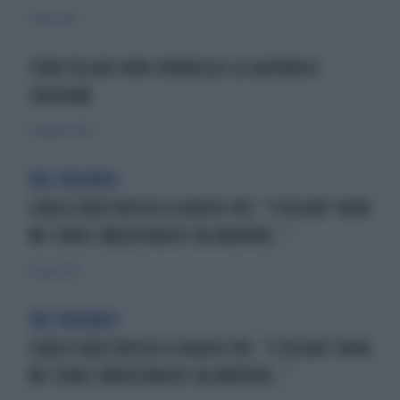
7 marzo 2010
TONY BLAIR NON RINNEGA LA GUERRA A
SADDAM
30 gennaio 2010
105 FRIENDS
CARLO BUCCIROSSO A RADIO 105: "L'OSCAR? NON
MI SONO EMOZIONATO DA MORIRE.."
13 aprile 2014
105 FRIENDS
CARLO BUCCIROSSO A RADIO 105: "L'OSCAR? NON
MI SONO EMOZIONATO DA MORIRE.."