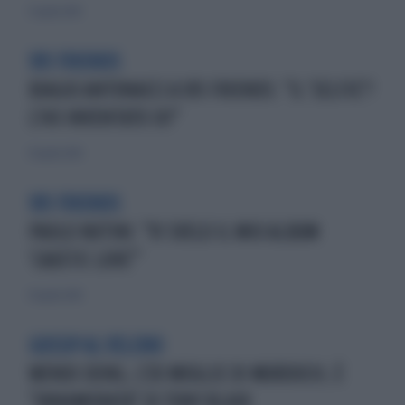
13 aprile 2014
105 FRIENDS
BIAGIO ANTONACCI A 105 FRIENDS: "IL 'SELFIE'?
L'HO INVENTATO IO!"
19 aprile 2014
105 FRIENDS
PAOLO NUTINI: "VI SVELO IL MIO ALBUM
'CAUSTIC LOVE'"
19 aprile 2014
GOSSIP AL VELENO
WENDI DENG, L'EX MOGLIE DI MURDOCH, È
"INNAMORATA" DI TONY BLAIR