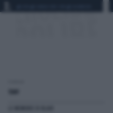
CEUTA
SCANDALO CONTE-COVID
CALCIOMERCATO
11 risultati per:
TONY
LE MEMORIE DI BLAIR