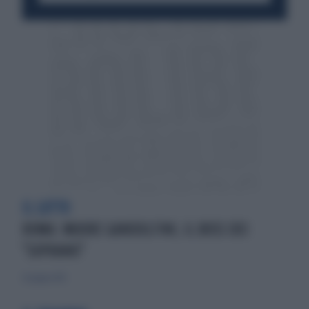
IL LUTTO
ROMA: MUORE GANDOLFINI, IL BOSS DEI
"SOPRANO"
22 giugno 2013