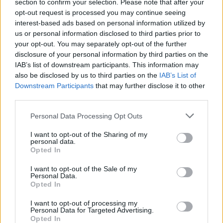
section to confirm your selection. Please note that after your
opt-out request is processed you may continue seeing
interest-based ads based on personal information utilized by
us or personal information disclosed to third parties prior to
your opt-out. You may separately opt-out of the further
Seguici su Google Discover
disclosure of your personal information by third parties on the
IAB’s list of downstream participants. This information may
Segui Libero Quotidiano su Google Discover
also be disclosed by us to third parties on the
IAB’s List of
Scegli Libero Quotidiano come fonte preferita
Downstream Participants
that may further disclose it to other
third parties.
SEZIONI
Personal Data Processing Opt Outs
I want to opt-out of the Sharing of my
SPETTACOLI
personal data.
Opted In
SCIENZA E TECH
I want to opt-out of the Sale of my
Personal Data.
Opted In
ALTRO
I want to opt-out of processing my
Personal Data for Targeted Advertising.
Opted In