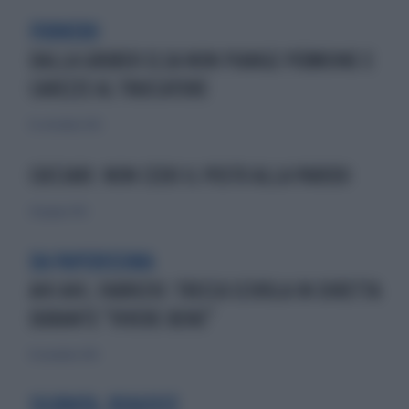
FORNERO
DALLA GRUBER ELSA NON PIANGE PIÙMOINE E
CAREZZE AL TRUCCATORE
16 settembre 2012
CUCCIARI: NON CEDO IL POSTO ALLA PARODI
24 giugno 2012
DA PAPERISSIMA
AHI AHI, FABRIZIO: TRECCA SCIVOLA IN DIRETTA
DURANTE "VIVERE BENE"
16 novembre 2014
SILURATA, REAGISCE