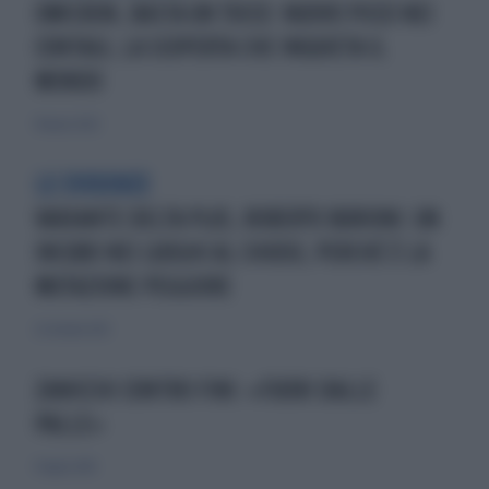
OMICRON, BASTA UN TOCCO: NUOVO PICCO NEI
CONTAGI, LA SCOPERTA CHE INQUIETA IL
MONDO
14 marzo 2022
LE EVIDENZE
VARIANTE DELTA PLUS, ROBERTO BURIONI: UN
INCUBO NEI LUOGHI AL CHIUSO, PERCHÉ È LA
MUTAZIONE PEGGIORE
22 ottobre 2021
ZANICCHI CONTRO FINI: «FUORI DALLE
PALLE»
11 luglio 2010