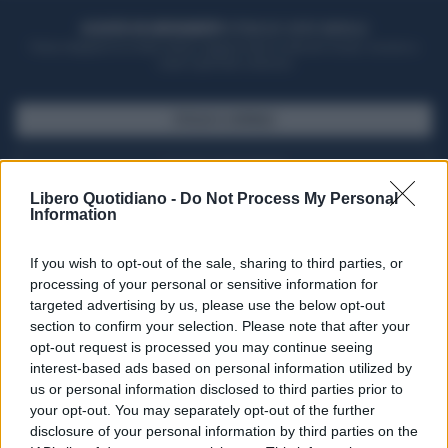
ACQUISTA UN ABBONAMENTO
OTTIENI DEI SUPER VANTAGGI
Potrai sfogliare la rivista online, leggere tutte le edizioni locali, ricevere a
casa il giornale cartaceo
SFOGLIA IL GIORNALE
ACQUISTA ABBONAMENTO
Libero Quotidiano -
Do Not Process My Personal
Information
If you wish to opt-out of the sale, sharing to third parties, or
processing of your personal or sensitive information for
targeted advertising by us, please use the below opt-out
section to confirm your selection. Please note that after your
opt-out request is processed you may continue seeing
interest-based ads based on personal information utilized by
us or personal information disclosed to third parties prior to
your opt-out. You may separately opt-out of the further
Seguici su Google Discover
disclosure of your personal information by third parties on the