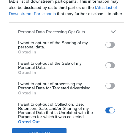
IAB’s list of downstream participants. This information may
Segui Libero Quotidiano su Google Discover
also be disclosed by us to third parties on the
IAB’s List of
Scegli Libero Quotidiano come fonte preferita
Downstream Participants
that may further disclose it to other
third parties.
SEZIONI
Personal Data Processing Opt Outs
I want to opt-out of the Sharing of my
SPETTACOLI
personal data.
Opted In
SCIENZA E TECH
I want to opt-out of the Sale of my
Personal Data.
Opted In
ALTRO
I want to opt-out of processing my
Personal Data for Targeted Advertising.
Opted In
I want to opt-out of Collection, Use,
Retention, Sale, and/or Sharing of my
Personal Data that Is Unrelated with the
Purposes for which it was collected.
Libero Shopping
Contatti
Pubblicità
Cookie policy
Privacy policy
Opted Out
Condizioni generali
Modello 231
Assistenza
Preferenze Privacy