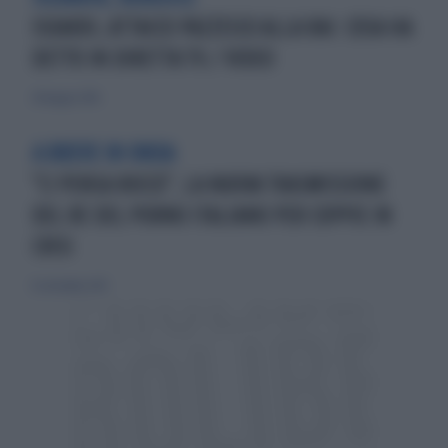
ISOARDI, ATTACCO PAZZESCO ALLA RAI: COSA HA
DETTO IN DIRETTA TV / VIDEO
28 maggio 2016
A BREVE IN ONDA
"CI PENSA ROCCO", LA NUOVA TRASMISSIONE
DEL RE DEL PORNO ITALIANO PER COPPIE IN
CRISI
8 settembre 2013