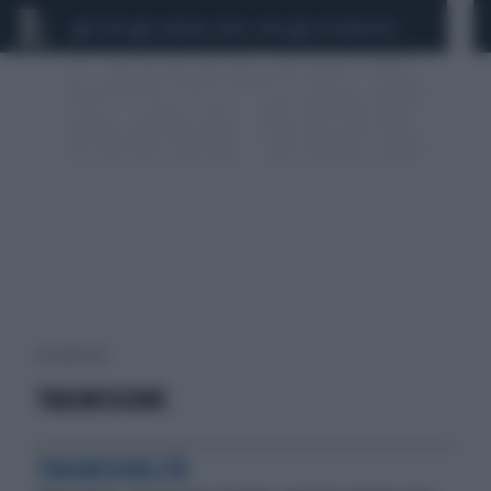
CEUTA
SCANDALO CONTE-COVID
CALCIOMERCATO
10 risultati per:
TRASMISSIONE
TRASMISSIBILITÀ