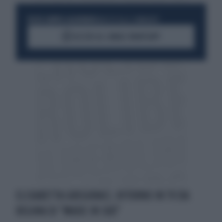
RESTA SEMPRE AGGIORNATO
UNISCITI ALLA COMMUNITY
ACCEDI AL CANALE WHATSAPP
ELISABETTA GREGORACI, RITORNO IN TV DA
REGINA DI "MADE IN SUD"