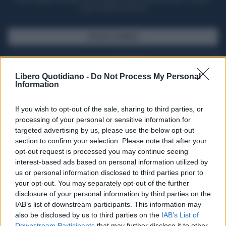
Potrai sfogliare la rivista online, leggere tutte le edizioni locali, ricevere a
casa il giornale cartaceo
SFOGLIA IL GIORNALE
ACQUISTA ABBONAMENTO
Libero Quotidiano -
Do Not Process My Personal
Information
If you wish to opt-out of the sale, sharing to third parties, or
processing of your personal or sensitive information for
targeted advertising by us, please use the below opt-out
section to confirm your selection. Please note that after your
opt-out request is processed you may continue seeing
interest-based ads based on personal information utilized by
us or personal information disclosed to third parties prior to
your opt-out. You may separately opt-out of the further
Seguici su Google Discover
disclosure of your personal information by third parties on the
IAB’s list of downstream participants. This information may
Segui Libero Quotidiano su Google Discover
also be disclosed by us to third parties on the
IAB’s List of
Scegli Libero Quotidiano come fonte preferita
Downstream Participants
that may further disclose it to other