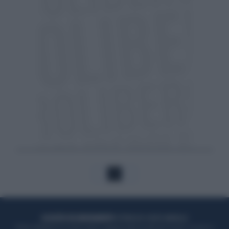
1
ACQUISTA UN ABBONAMENTO
OTTIENI DEI SUPER VANTAGGI
Potrai sfogliare la rivista online, leggere tutte le edizioni locali, ricevere a