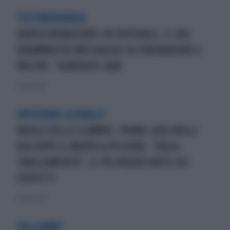
TESTIMONIANZA
ENRICA BONACCORTI IN OSPEDALE, IL SUO
DRAMMATICO MESSAGGIO SU CORONAVIRUS E
VACCINI: "GUARDATE QUA"
22 luglio 2021
INFEZIONE GLOBALE?
VAIOLO DELLE SCIMMIE, PRIMO CASO NEGLI
USA DOPO IL MORTO A PECHINO. "VIA AL
TRACCIAMENTO", IL PIÙ INQUIETANTE DEI
SOSPETTI
22 luglio 2021
L'ALLARME