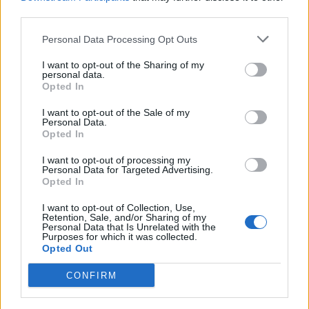
third parties.
SEZIONI
Personal Data Processing Opt Outs
I want to opt-out of the Sharing of my
SPETTACOLI
personal data.
Opted In
SCIENZA E TECH
I want to opt-out of the Sale of my
Personal Data.
Opted In
ALTRO
I want to opt-out of processing my
Personal Data for Targeted Advertising.
Opted In
I want to opt-out of Collection, Use,
Retention, Sale, and/or Sharing of my
Personal Data that Is Unrelated with the
Purposes for which it was collected.
Libero Shopping
Contatti
Pubblicità
Cookie policy
Privacy policy
Opted Out
Condizioni generali
Modello 231
Assistenza
Preferenze Privacy
CONFIRM
Editoriale Libero S.r.l. - Sede Legale: Via dell’Aprica 18, 20158 Milano -
Registro Imprese di Milano Monza Brianza Lodi: C.F. e P.IVA 06823221004 -