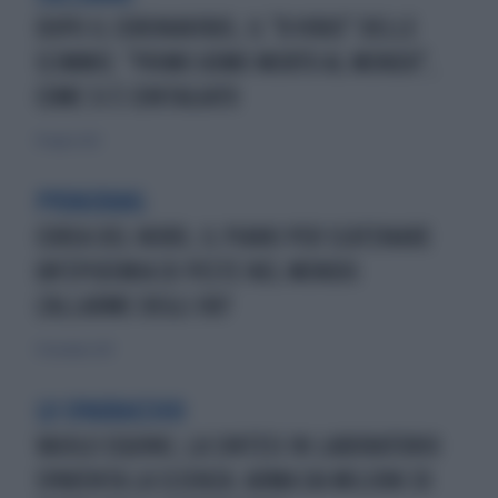
DOPO IL CORONAVIRUS, IL "B VIRUS" DELLE
SCIMMIE: "PRIMO UOMO MORTO AL MONDO",
COME SI È CONTAGIATO
19 luglio 2021
PYONGYANG
COREA DEL NORD, IL PIANO PER SCATENARE
UN'EPIDEMIA DI PESTE NEL MONDO:
L'ALLARME DEGLI 007
17 dicembre 2017
LO SPAURACCHIO
VAIOLO EQUINO, LA SINTESI IN LABORATORIO
SPAVENTA LA SCIENZA: ARMA DA MILIONI DI