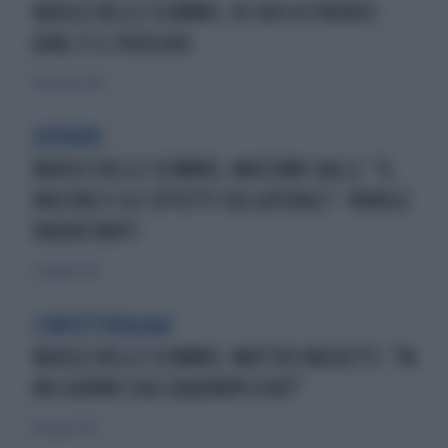
VAIOLO DELLE SCIMMIE, 10 CASI A FIRENZE:
QUAL È IL FOCOLAIO
30 gennaio 2024
ESPERTO
VAIOLO DELLE SCIMMIE, MASSIMO GALLI: "IL
VACCINO E GLI EFFETTI COLLATERALI". PAROLE
INQUIETANTI
23 maggio 2022
L'INFETTIVOLOGO
VAIOLO DELLE SCIMMIE, MATTEO BASSETTI: "IN
UN GIORNO CASI QUADRUPLICATI"
21 maggio 2022