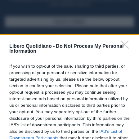
casa il giornale cartaceo
SFOGLIA IL GIORNALE
ACQUISTA ABBONAMENTO
Libero Quotidiano -
Do Not Process My Personal
Information
If you wish to opt-out of the sale, sharing to third parties, or
processing of your personal or sensitive information for
targeted advertising by us, please use the below opt-out
section to confirm your selection. Please note that after your
opt-out request is processed you may continue seeing
interest-based ads based on personal information utilized by
us or personal information disclosed to third parties prior to
your opt-out. You may separately opt-out of the further
Seguici su Google Discover
disclosure of your personal information by third parties on the
IAB’s list of downstream participants. This information may
Segui Libero Quotidiano su Google Discover
also be disclosed by us to third parties on the
IAB’s List of
Scegli Libero Quotidiano come fonte preferita
Downstream Participants
that may further disclose it to other