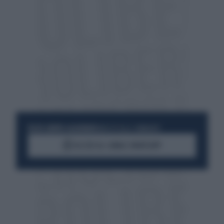
RESTA SEMPRE AGGIORNATO
UNISCITI ALLA COMMUNITY
ACCEDI AL CANALE WHATSAPP