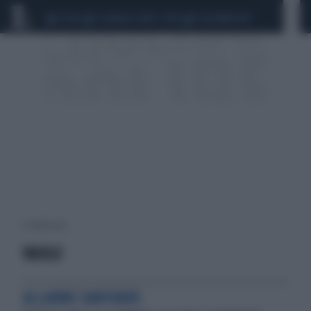
CEUTA
SCANDALO CONTE-COVID
CALCIOMERCATO
8 risultati per:
VAIOLO
ALLARME SANITARIO