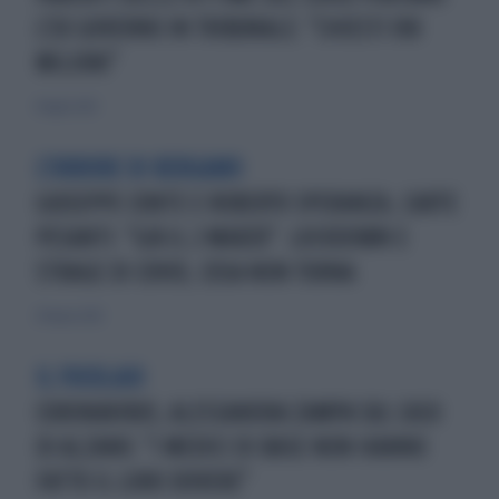
L'EX GOVERNO IN TRIBUNALE: "CHIESTI 100
MILIONI"
8 luglio 2021
L'ORRORE DI BERGAMO
GIUSEPPE CONTE E ROBERTO SPERANZA, CARTE
PESANTI: "GIÀ IL 2 MARZO". LOCKDOWN E
STRAGE DI COVID, COSA NON TORNA
29 marzo 2021
IL FOCOLAIO
CORONAVIRUS, ALESSANDRA ZAMPA SUL CASO
DI ALZANO: "I MEDICI DI BASE NON HANNO
FATTO IL LORO DOVERE"