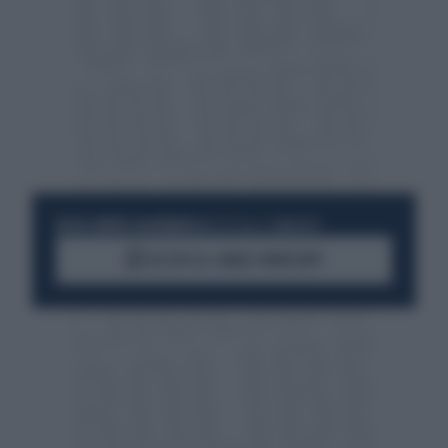
RESTA SEMPRE AGGIORNATO
UNISCITI ALLA COMMUNITY
ACCEDI AL CANALE WHATSAPP