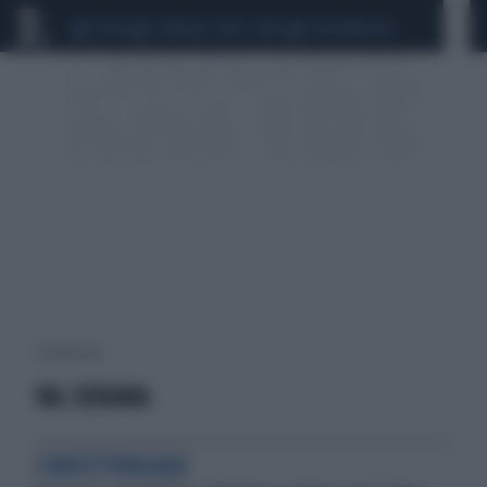
CEUTA
SCANDALO CONTE-COVID
CALCIOMERCATO
9 risultati per:
VAL SERIANA
L'INFETTIVOLOGO