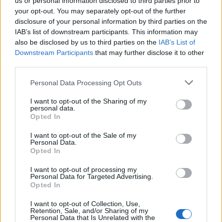
us or personal information disclosed to third parties prior to
your opt-out. You may separately opt-out of the further
Seguici su Google Discover
disclosure of your personal information by third parties on the
IAB’s list of downstream participants. This information may
Segui Libero Quotidiano su Google Discover
also be disclosed by us to third parties on the
IAB’s List of
Scegli Libero Quotidiano come fonte preferita
Downstream Participants
that may further disclose it to other
third parties.
SEZIONI
Personal Data Processing Opt Outs
I want to opt-out of the Sharing of my
SPETTACOLI
personal data.
Opted In
SCIENZA E TECH
I want to opt-out of the Sale of my
Personal Data.
Opted In
ALTRO
I want to opt-out of processing my
Personal Data for Targeted Advertising.
Opted In
I want to opt-out of Collection, Use,
Retention, Sale, and/or Sharing of my
Personal Data that Is Unrelated with the