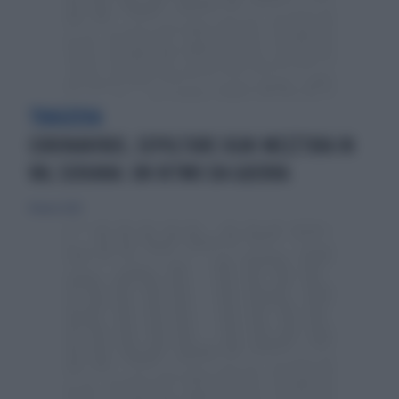
TRAGEDIA
CORONAVIRUS, SEPOLTURE OGNI MEZZ'ORA IN
VAL SERIANA: UN RITMO DA GUERRA
14 marzo 2020