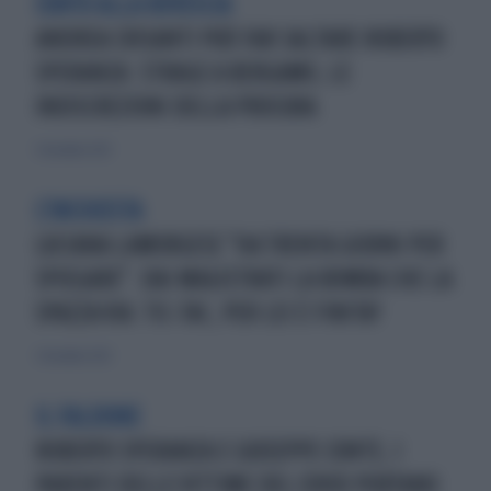
CONTO ALLA ROVESCIA
ANDREA CRISANTI PUÒ FAR SALTARE ROBERTO
SPERANZA: STRAGE A BERGAMO, LE
INDISCREZIONI DELLA PROCURA
5 dicembre 2021
L'INCHIESTA
LUCIANA LAMORGESE "HA TRENTA GIORNI PER
SPIEGARE". DAI MAGISTRATI LA BOMBA CHE LA
SPAZZA VIA: TIC-TAC, PER LEI È FINITA?
3 dicembre 2021
IL FALDONE
ROBERTO SPERANZA E GIUSEPPE CONTE, I
PARENTI DELLE VITTIME DEL COVID PORTANO