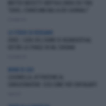
MATTEO BASSETTI SBOTTA A L'ARIA CHE TIRA:
"COVID, L'ENNESIMA BALLA DEI GIORNALI"
15 settembre 2023
LO STUDIO SU BERGAMO
COVID, I GENI DELL'UOMO DI NEANDERTHAL
DIETRO LA STRAGE IN VAL SERIANA
14 settembre 2023
BOOM DI CASI
LEGIONELLA, ATTENZIONE AL
CONDIZIONATORE: ECCO COME PUÒ CONTAGARTI
9 luglio 2022