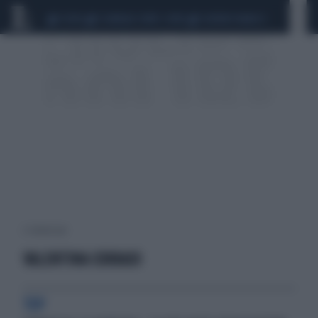
CEUTA
SCANDALO CONTE-COVID
SIGFRIDO RANUCCI
2 risultati per:
VALENTINA CORRADI
TOP