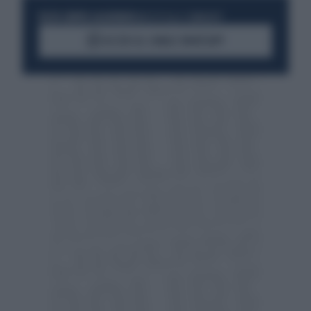
RESTA SEMPRE AGGIORNATO
UNISCITI ALLA COMMUNITY
ACCEDI AL CANALE WHATSAPP