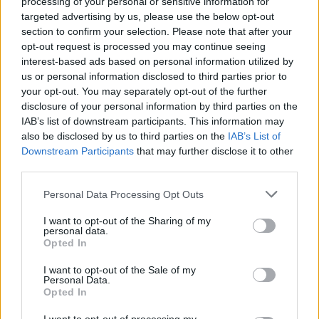
processing of your personal or sensitive information for
targeted advertising by us, please use the below opt-out
section to confirm your selection. Please note that after your
opt-out request is processed you may continue seeing
interest-based ads based on personal information utilized by
us or personal information disclosed to third parties prior to
your opt-out. You may separately opt-out of the further
Seguici su Google Discover
disclosure of your personal information by third parties on the
IAB’s list of downstream participants. This information may
Segui Libero Quotidiano su Google Discover
also be disclosed by us to third parties on the
IAB’s List of
Scegli Libero Quotidiano come fonte preferita
Downstream Participants
that may further disclose it to other
third parties.
SEZIONI
Personal Data Processing Opt Outs
I want to opt-out of the Sharing of my
SPETTACOLI
personal data.
Opted In
SCIENZA E TECH
I want to opt-out of the Sale of my
Personal Data.
Opted In
ALTRO