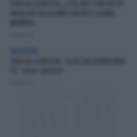
STRISCIA LA NOTIZIA, LE VELINE? STACCHETTO
NATALIZIO CALDISSIMO CONTRO IL GLOBAL
WARMING
23 dicembre 2022
SOSTITUITA
STRISCIA LA NOTIZIA, "LA VELINA BIONDA NON
C'È": COSA È SUCCESSO
20 dicembre 2022