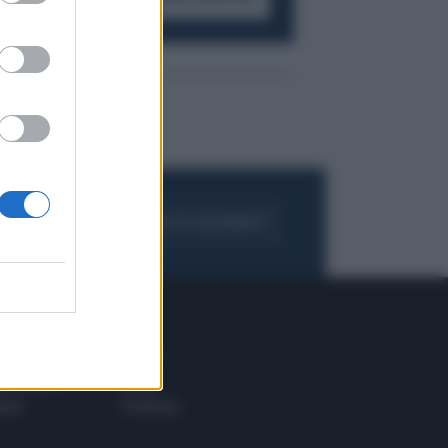
FOGLIA IL GIORNALE
ACQUISTA ABBONAMENTO
 E TECH
ALTRO
tazione e
Blog
ere
Podcast