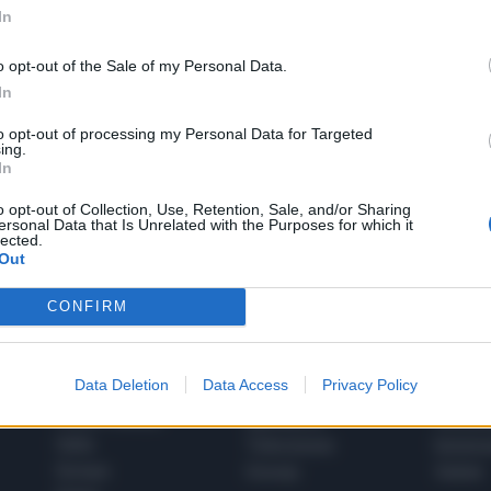
In
o opt-out of the Sale of my Personal Data.
In
to opt-out of processing my Personal Data for Targeted
1
ing.
In
o opt-out of Collection, Use, Retention, Sale, and/or Sharing
ersonal Data that Is Unrelated with the Purposes for which it
 SUPER VANTAGGI
lected.
S
e le edizioni locali, ricevere a casa il giornale cartaceo
Out
CONFIRM
Data Deletion
Data Access
Privacy Policy
SPETTACOLI
SCIENZA
Rissa Politica
Spettacoli
Alimen
Italia
Televisione
beness
Europa
Gossip
Salute