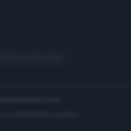
 Quotidiano come fonte preferita
Assistenza
Preferenze Privacy
i: C.F. e P.IVA 06823221004 - R.E.A. Milano n.