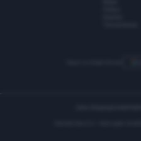
Milano
Politica
Giustizia
Terra promessa
Seguici su Google Discover
S
Libero Shopping
Contatti
Pubbl
Editoriale Libero S.r.l. - Sede Legale: Via d