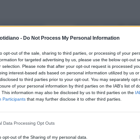
ATTIE INFIAMMATORIE
MALATTIA DI CROHN
UNO STUDI
NICHE INTESTINALI - MICI
MICI:
INTERNAZIONALE MOSTRA
otidiano -
Do Not Process My Personal Information
ARRIVO LE 'SMALL
MIGLIORE GUARIGIONE DELLA
ECULES'PERCHÈ 1 FARMACO SU
MUCOSA
to opt-out of the sale, sharing to third parties, or processing of your per
formation for targeted advertising by us, please use the below opt-out s
ON FUNZIONA
r selection. Please note that after your opt-out request is processed y
eing interest-based ads based on personal information utilized by us or
disclosed to third parties prior to your opt-out. You may separately opt-
losure of your personal information by third parties on the IAB’s list of
. This information may also be disclosed by us to third parties on the
IA
Participants
that may further disclose it to other third parties.
l Data Processing Opt Outs
o opt-out of the Sharing of my personal data.
LA COMMUNITY