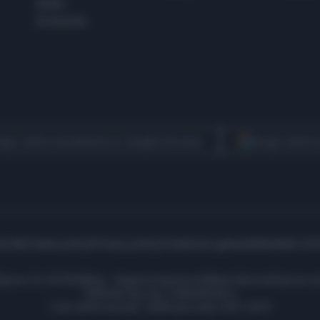
Esteri
Economia
egui Libero Quotidiano su Google Discover
Scegli Libero
icità
Cookie policy
Privacy policy
Condizioni generali
Modello 231
ell’Aprica 18, 20158 Milano - Registro Imprese di Milano Monza Brianza Lod
1690166 Cap. Soc. € 400.000,00 i.v.
Tutti i diritti riservati - ISSN (sito web): 2531-6370