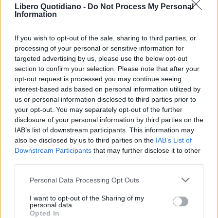
Libero Quotidiano -
Do Not Process My Personal
Information
If you wish to opt-out of the sale, sharing to third parties, or
processing of your personal or sensitive information for
targeted advertising by us, please use the below opt-out
section to confirm your selection. Please note that after your
opt-out request is processed you may continue seeing
interest-based ads based on personal information utilized by
us or personal information disclosed to third parties prior to
your opt-out. You may separately opt-out of the further
Seguici su Google Discover
disclosure of your personal information by third parties on the
IAB’s list of downstream participants. This information may
Segui Libero Quotidiano su Google Discover
also be disclosed by us to third parties on the
IAB’s List of
Scegli Libero Quotidiano come fonte preferita
Downstream Participants
that may further disclose it to other
third parties.
SEZIONI
Personal Data Processing Opt Outs
I want to opt-out of the Sharing of my
SPETTACOLI
personal data.
Opted In