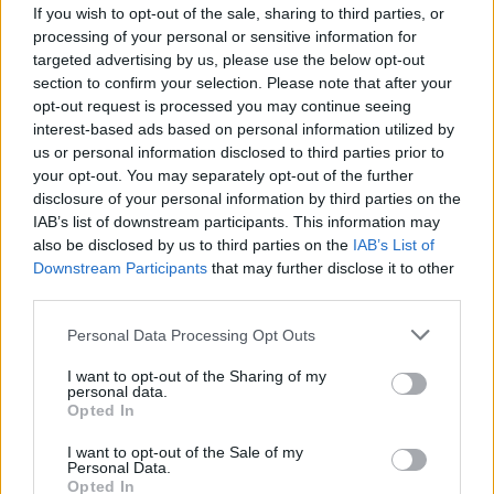
If you wish to opt-out of the sale, sharing to third parties, or
processing of your personal or sensitive information for
targeted advertising by us, please use the below opt-out
section to confirm your selection. Please note that after your
opt-out request is processed you may continue seeing
interest-based ads based on personal information utilized by
us or personal information disclosed to third parties prior to
your opt-out. You may separately opt-out of the further
Seguici su Google Discover
disclosure of your personal information by third parties on the
IAB’s list of downstream participants. This information may
Segui Libero Quotidiano su Google Discover
also be disclosed by us to third parties on the
IAB’s List of
Scegli Libero Quotidiano come fonte preferita
Downstream Participants
that may further disclose it to other
third parties.
SEZIONI
Personal Data Processing Opt Outs
I want to opt-out of the Sharing of my
SPETTACOLI
personal data.
Opted In
SCIENZA E TECH
I want to opt-out of the Sale of my
Personal Data.
Opted In