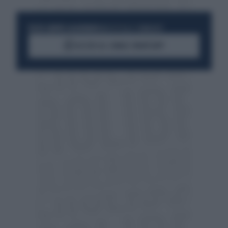
RESTA SEMPRE AGGIORNATO
UNISCITI ALLA COMMUNITY
ACCEDI AL CANALE WHATSAPP