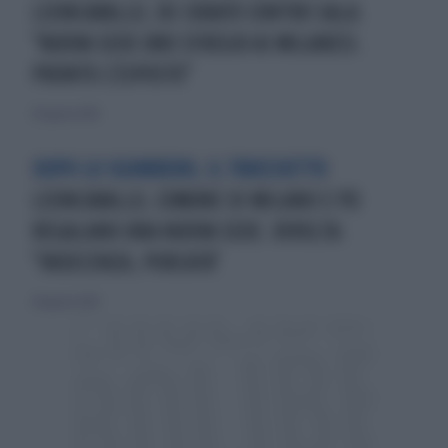
LEONCAVALLO, DE CORATO CONTRO SALA:
"NUOVA SEDE UNO SFREGIO AI MILANESI.
PRONTO L'ESPOSTO"
29 agosto 2025
DOPO LO SGOMBERO, IL TRUCCHETTO
LEONCAVALLO, COMUNE DI MILANO E PD
REGALANO UNA NUOVA SEDE. RIVOLTA:
"INDECENZA, PORCATA"
28 agosto 2025