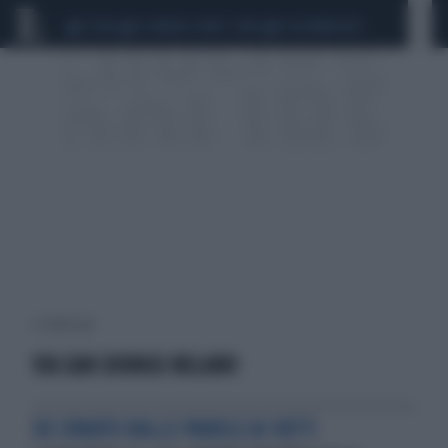
CEUTA
SCANDALO CONTE-COVID
CALCIOMERCATO
2 risultati per:
VIA SAN DIONIGI MILANO
DE CORATO DALLE PAROLE AI FATTI