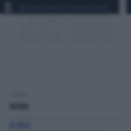
CEUTA
SCANDALO CONTE-COVID
SIGFRIDO RANUCCI
6 risultati per:
VIETATO
IN INDIA